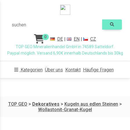
suchen
0
DE
|
EN
|
CZ
TOP GEO Mineralienhandel GmbH in 74589 Satteldorf.
Paypal möglich. Versand 6,90€ innerhalb Deutschlands bis 30kg
Kategorien
Über uns
Kontakt
Häufige Fragen
TOP GEO
>
Dekoratives
>
Kugeln aus edlen Steinen
>
Wollastonit-Granat-Kugel