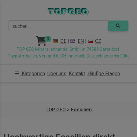
suchen
0
DE
|
EN
|
CZ
TOP GEO Mineralienhandel GmbH in 74589 Satteldorf.
Paypal möglich. Versand 6,90€ innerhalb Deutschlands bis 30kg
Kategorien
Über uns
Kontakt
Häufige Fragen
TOP GEO
>
Fossilien