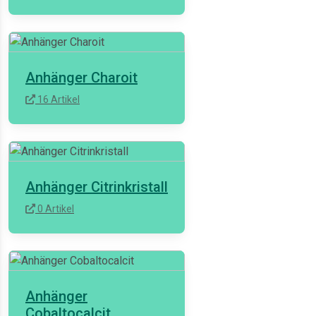
Anhänger Charoit
16 Artikel
Anhänger Citrinkristall
0 Artikel
Anhänger
Cobaltocalcit