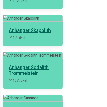
14 Artikel
Anhänger Skapolith
5 Artikel
Anhänger Sodalith
Trommelstein
17 Artikel