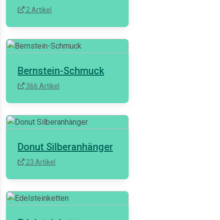
2 Artikel
Bernstein-Schmuck
366 Artikel
Donut Silberanhänger
23 Artikel