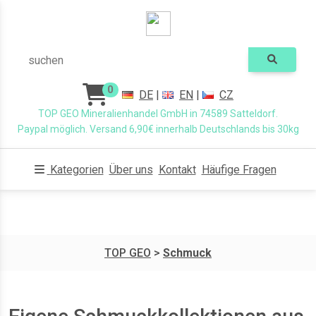
suchen
0
DE
|
EN
|
CZ
TOP GEO Mineralienhandel GmbH in 74589 Satteldorf.
Paypal möglich. Versand 6,90€ innerhalb Deutschlands bis 30kg
Kategorien
Über uns
Kontakt
Häufige Fragen
TOP GEO
>
Schmuck