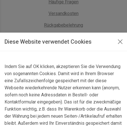
Häufige Fragen
Versandkosten
Rückgabebelehrung
AGB Geschäftskunden
Diese Website verwendet Cookies
KONTAKT
Indem Sie auf OK klicken, akzeptieren Sie die Verwendung
Kontaktformular & Anfahrt
von sogenannten Cookies. Damit wird in Ihrem Browser
Gersbach 10, 74589 Satteldorf, Deutschland
eine Zufallszeichenfolge gespeichert mit der diese
Webseite wiederkehrende Nutzer erkennen kann (anonym,
mail@topgeo.com
sofern noch keine Adressdaten in Bestell- oder
Kontaktformular eingegeben). Das ist für die zweckmäßige
+49 7950 1345
Funktion wichtig, z.B. dass Ihr Warenkorb oder die Auswahl
der Währung bei jedem neuen Seiten-/Artikelaufruf erhalten
bleibt. Außerdem wird Ihr Einverständnis gespeichert damit