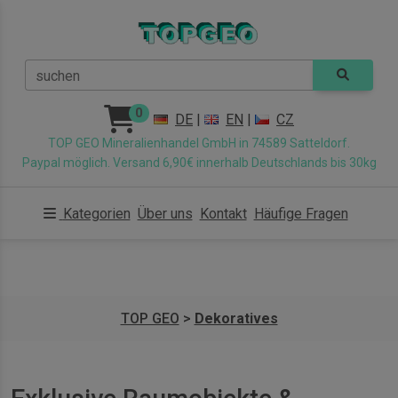
suchen
0
DE
|
EN
|
CZ
TOP GEO Mineralienhandel GmbH in 74589 Satteldorf.
Paypal möglich. Versand 6,90€ innerhalb Deutschlands bis 30kg
Kategorien
Über uns
Kontakt
Häufige Fragen
TOP GEO
>
Dekoratives