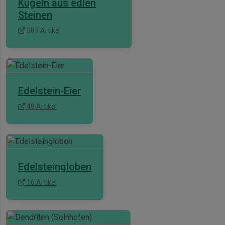
Kugeln aus edlen
Steinen
387 Artikel
Edelstein-Eier
49 Artikel
Edelsteingloben
16 Artikel