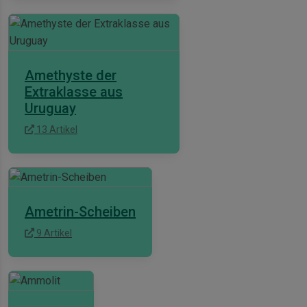
Amethyste der
Extraklasse aus
Uruguay
13 Artikel
Ametrin-Scheiben
9 Artikel