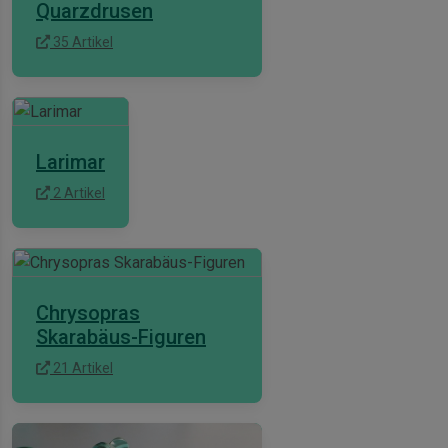
Quarzdrusen
35 Artikel
Larimar
2 Artikel
Chrysopras
Skarabäus-Figuren
21 Artikel