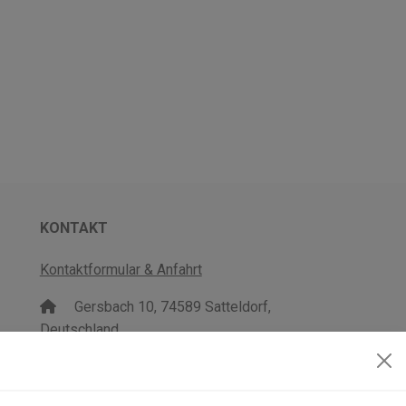
KONTAKT
Kontaktformular & Anfahrt
Gersbach 10, 74589 Satteldorf,
Deutschland
mail@topgeo.com
+49 7950 1345