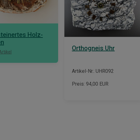
teinertes Holz-
en
Orthogneis Uhr
rtikel
Artikel-Nr.: UHR092
Preis:
94,00
EUR