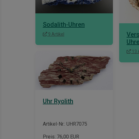
Sodalith-Uhren
Vers
9 Artikel
Uhr
13 A
Uhr Ryolith
Artikel-Nr.: UHR7075
Preis:
76,00
EUR