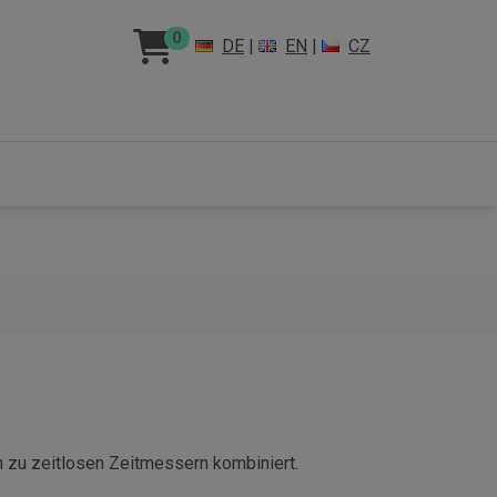
0
DE
|
EN
|
CZ
rn zu zeitlosen Zeitmessern kombiniert.