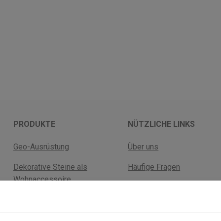
PRODUKTE
NÜTZLICHE LINKS
Geo-Ausrüstung
Über uns
Dekorative Steine als
Häufige Fragen
Wohnaccessoire
Versandkosten
Fossilien
Rückgabebelehrung
Mineralien