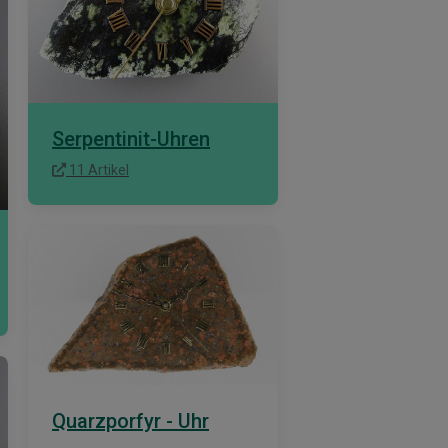
Serpentinit-Uhren
11 Artikel
Quarzporfyr - Uhr