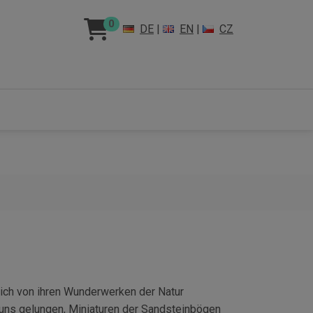
0
DE
|
EN
|
CZ
sich von ihren Wunderwerken der Natur
 uns gelungen, Miniaturen der Sandsteinbögen