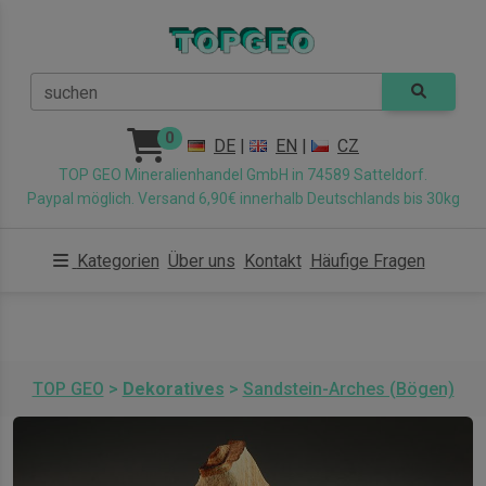
suchen
0
DE
|
EN
|
CZ
TOP GEO Mineralienhandel GmbH in 74589 Satteldorf.
Paypal möglich. Versand 6,90€ innerhalb Deutschlands bis 30kg
Kategorien
Über uns
Kontakt
Häufige Fragen
TOP GEO
>
Dekoratives
>
Sandstein-Arches (Bögen)