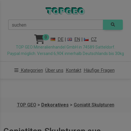
suchen
0
DE
|
EN
|
CZ
TOP GEO Mineralienhandel GmbH in 74589 Satteldorf.
Paypal möglich. Versand 6,90€ innerhalb Deutschlands bis 30kg
Kategorien
Über uns
Kontakt
Häufige Fragen
TOP GEO
>
Dekoratives
>
Goniatit Skulpturen