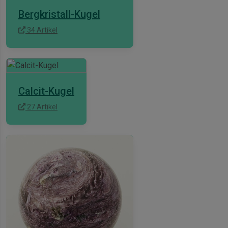
Bergkristall-Kugel
34 Artikel
ian-
Calcit-Kugel
27 Artikel