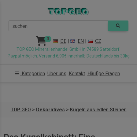
suchen
0
DE
|
EN
|
CZ
TOP GEO Mineralienhandel GmbH in 74589 Satteldorf.
Paypal möglich. Versand 6,90€ innerhalb Deutschlands bis 30kg
Kategorien
Über uns
Kontakt
Häufige Fragen
TOP GEO
>
Dekoratives
>
Kugeln aus edlen Steinen