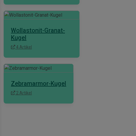
Wollastonit-Granat-
Kugel
4 Artikel
Zebramarmor-Kugel
2 Artikel