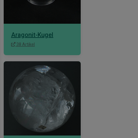
Aragonit-Kugel
38 Artikel
is-