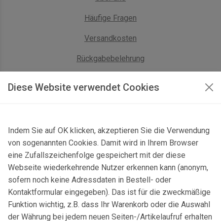
Häufige Fragen
Versandkosten
Rückgabebelehrung
AGB Geschäftskunden
Diese Website verwendet Cookies
KONTAKT
Indem Sie auf OK klicken, akzeptieren Sie die Verwendung
Kontaktformular & Anfahrt
von sogenannten Cookies. Damit wird in Ihrem Browser
Gersbach 10, 74589 Satteldorf, Deutschland
eine Zufallszeichenfolge gespeichert mit der diese
Webseite wiederkehrende Nutzer erkennen kann (anonym,
mail@topgeo.com
sofern noch keine Adressdaten in Bestell- oder
Kontaktformular eingegeben). Das ist für die zweckmäßige
+49 7950 1345
Funktion wichtig, z.B. dass Ihr Warenkorb oder die Auswahl
der Währung bei jedem neuen Seiten-/Artikelaufruf erhalten