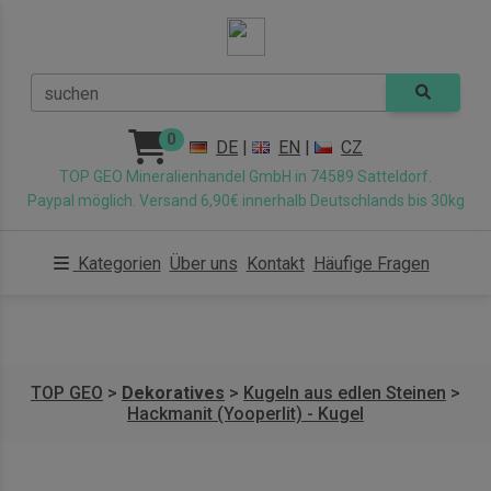
suchen
0
DE
|
EN
|
CZ
TOP GEO Mineralienhandel GmbH in 74589 Satteldorf.
Paypal möglich. Versand 6,90€ innerhalb Deutschlands bis 30kg
Kategorien
Über uns
Kontakt
Häufige Fragen
TOP GEO
>
Dekoratives
>
Kugeln aus edlen Steinen
>
Hackmanit (Yooperlit) - Kugel