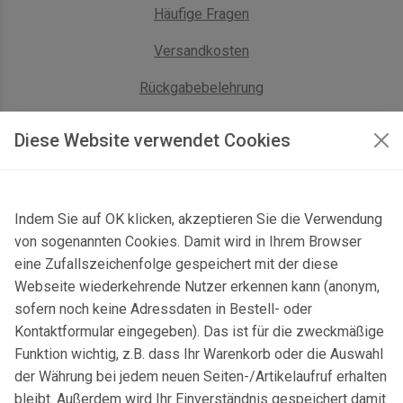
Häufige Fragen
Versandkosten
Rückgabebelehrung
AGB Geschäftskunden
Diese Website verwendet Cookies
KONTAKT
Indem Sie auf OK klicken, akzeptieren Sie die Verwendung
Kontaktformular & Anfahrt
von sogenannten Cookies. Damit wird in Ihrem Browser
Gersbach 10, 74589 Satteldorf, Deutschland
eine Zufallszeichenfolge gespeichert mit der diese
Webseite wiederkehrende Nutzer erkennen kann (anonym,
mail@topgeo.com
sofern noch keine Adressdaten in Bestell- oder
Kontaktformular eingegeben). Das ist für die zweckmäßige
+49 7950 1345
Funktion wichtig, z.B. dass Ihr Warenkorb oder die Auswahl
der Währung bei jedem neuen Seiten-/Artikelaufruf erhalten
bleibt. Außerdem wird Ihr Einverständnis gespeichert damit