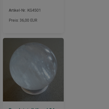
Artikel-Nr.: KG4501
Preis:
36,00
EUR
is-