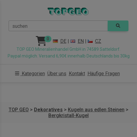
suchen
0
DE
|
EN
|
CZ
TOP GEO Mineralienhandel GmbH in 74589 Satteldorf.
Paypal möglich. Versand 6,90€ innerhalb Deutschlands bis 30kg
Kategorien
Über uns
Kontakt
Häufige Fragen
TOP GEO
>
Dekoratives
>
Kugeln aus edlen Steinen
>
Bergkristall-Kugel