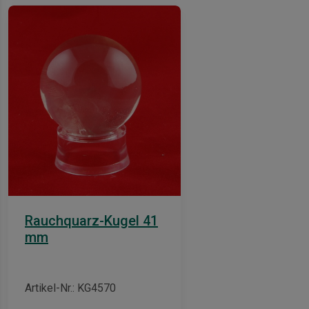
is-
Rauchquarz-Kugel 41
mm
ian-
Artikel-Nr.: KG4570