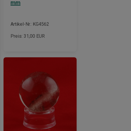
mm
Artikel-Nr.: KG4562
Preis:
31,00
EUR
-