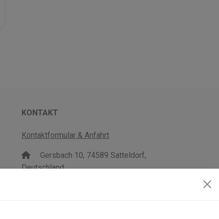
KONTAKT
Kontaktformular & Anfahrt
Gersbach 10, 74589 Satteldorf,
Deutschland
mail@topgeo.com
+49 7950 1345