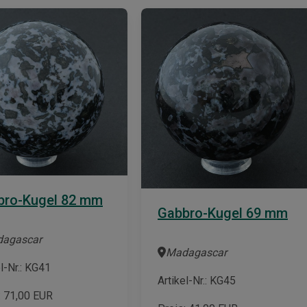
bro-Kugel 82 mm
Gabbro-Kugel 69 mm
agascar
Madagascar
el-Nr.: KG41
Artikel-Nr.: KG45
:
71,00
EUR