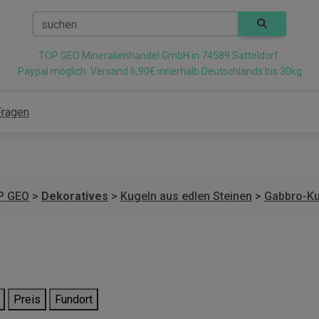
suchen
TOP GEO Mineralienhandel GmbH in 74589 Satteldorf.
Paypal möglich. Versand 6,90€ innerhalb Deutschlands bis 30kg
Fragen
P GEO
>
Dekoratives
>
Kugeln aus edlen Steinen
>
Gabbro-Ku
Preis
Fundort