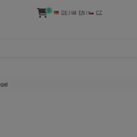
0
DE
|
EN
|
CZ
gel