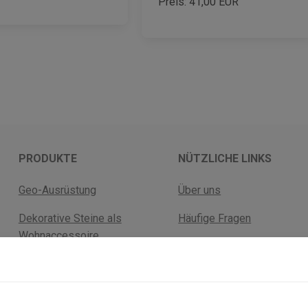
Preis:
41,00
EUR
PRODUKTE
NÜTZLICHE LINKS
Geo-Ausrüstung
Über uns
Dekorative Steine als
Häufige Fragen
Wohnaccessoire
Versandkosten
Fossilien
Rückgabebelehrung
Mineralien
AGB Geschäftskunden