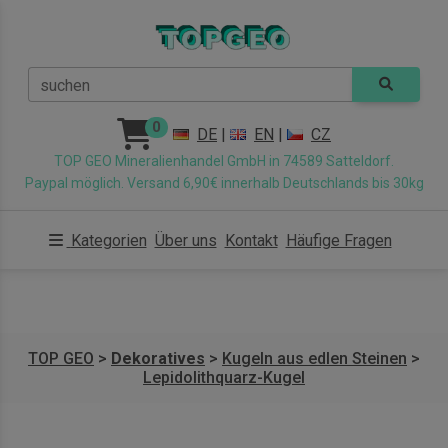
suchen
0
DE
|
EN
|
CZ
TOP GEO Mineralienhandel GmbH in 74589 Satteldorf.
Paypal möglich. Versand 6,90€ innerhalb Deutschlands bis 30kg
Kategorien
Über uns
Kontakt
Häufige Fragen
TOP GEO
>
Dekoratives
>
Kugeln aus edlen Steinen
>
Lepidolithquarz-Kugel