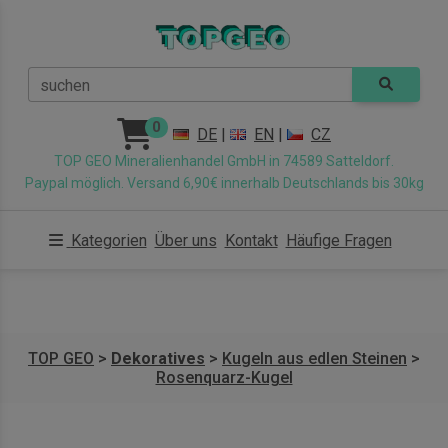
suchen
0
DE
|
EN
|
CZ
TOP GEO Mineralienhandel GmbH in 74589 Satteldorf.
Paypal möglich. Versand 6,90€ innerhalb Deutschlands bis 30kg
Kategorien
Über uns
Kontakt
Häufige Fragen
TOP GEO
>
Dekoratives
>
Kugeln aus edlen Steinen
>
Rosenquarz-Kugel