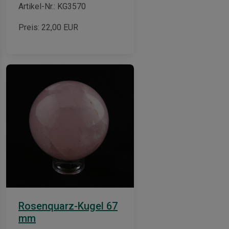
Artikel-Nr.: KG3570
Preis:
22,00
EUR
ian-
Rosenquarz-Kugel 67
mm