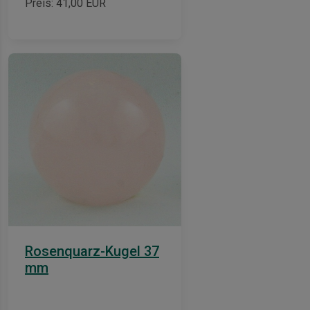
Preis:
41,00
EUR
Rosenquarz-Kugel 37
is-
mm