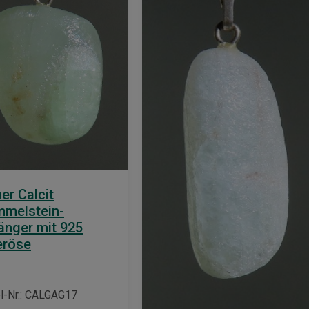
er Calcit
mmelstein-
nger mit 925
eröse
el-Nr.: CALGAG17