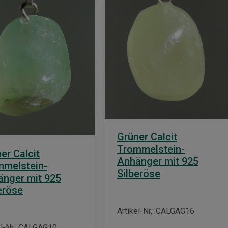
Grüner Calcit
Trommelstein-
er Calcit
Anhänger mit 925
mmelstein-
Silberöse
nger mit 925
eröse
Artikel-Nr.: CALGAG16
el-Nr.: CALGAG10