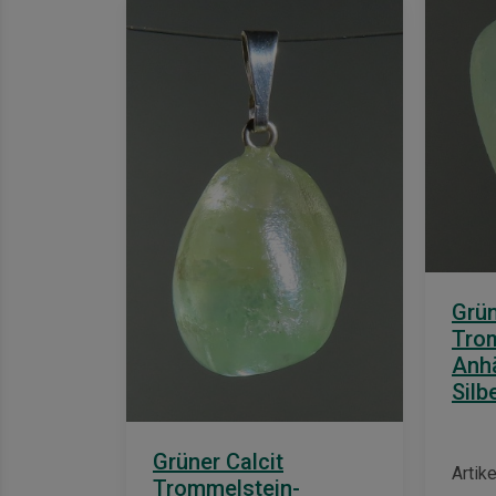
Grün
Tro
Anhä
Silb
Grüner Calcit
Artik
Trommelstein-