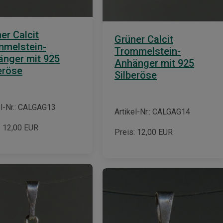
er Calcit
Grüner Calcit
mmelstein-
Trommelstein-
nger mit 925
Anhänger mit 925
eröse
Silberöse
el-Nr.: CALGAG13
Artikel-Nr.: CALGAG14
:
12,00
EUR
Preis:
12,00
EUR