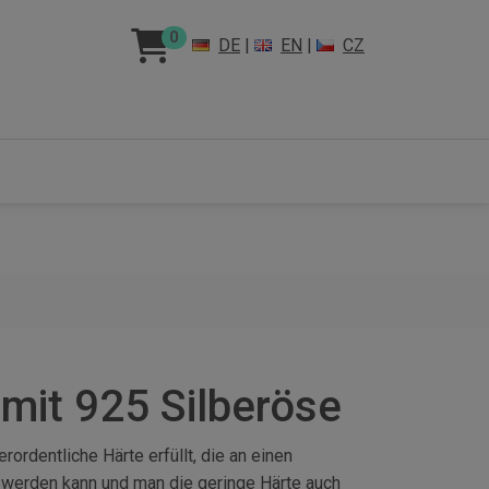
0
DE
|
EN
|
CZ
mit 925 Silberöse
rdentliche Härte erfüllt, die an einen
zt werden kann und man die geringe Härte auch