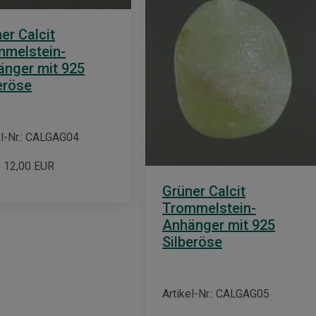
er Calcit
mmelstein-
nger mit 925
eröse
el-Nr.: CALGAG04
:
12,00
EUR
Grüner Calcit
Trommelstein-
Anhänger mit 925
Silberöse
Artikel-Nr.: CALGAG05