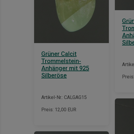
Grün
Tro
Anhä
Silb
Grüner Calcit
Trommelstein-
Artik
Anhänger mit 925
Silberöse
Preis
Artikel-Nr.: CALGAG15
Preis:
12,00
EUR