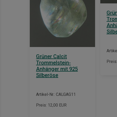
Grün
Tro
Anhä
Silb
Artik
Grüner Calcit
Preis
Trommelstein-
Anhänger mit 925
Silberöse
Artikel-Nr.: CALGAG11
Preis:
12,00
EUR