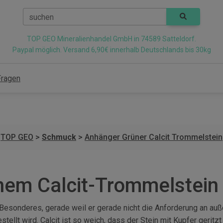
suchen
TOP GEO Mineralienhandel GmbH in 74589 Satteldorf.
Paypal möglich. Versand 6,90€ innerhalb Deutschlands bis 30kg
Fragen
TOP GEO
>
Schmuck
>
Anhänger Grüner Calcit Trommelstein
em Calcit-Trommelstein 
sonderes, gerade weil er gerade nicht die Anforderung an außero
stellt wird. Calcit ist so weich, dass der Stein mit Kupfer gerit