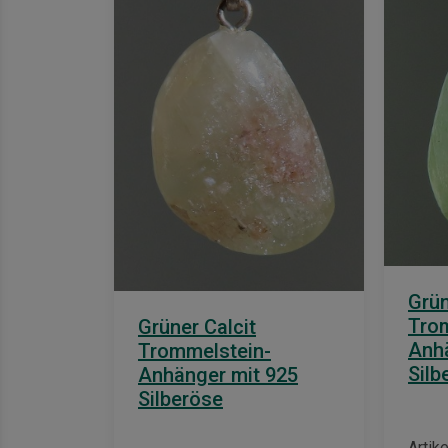
Grün
Tro
Grüner Calcit
Anhä
Trommelstein-
Silb
Anhänger mit 925
Silberöse
Artik