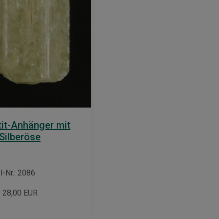
it-Anhänger mit
Silberöse
l-Nr.: 2086
:
28,00
EUR