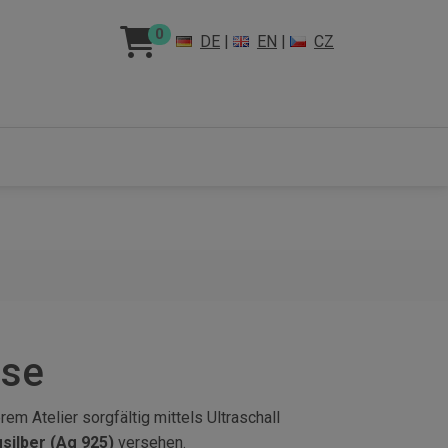
0
DE
|
EN
|
CZ
öse
em Atelier sorgfältig mittels Ultraschall
gsilber (Ag 925)
versehen.