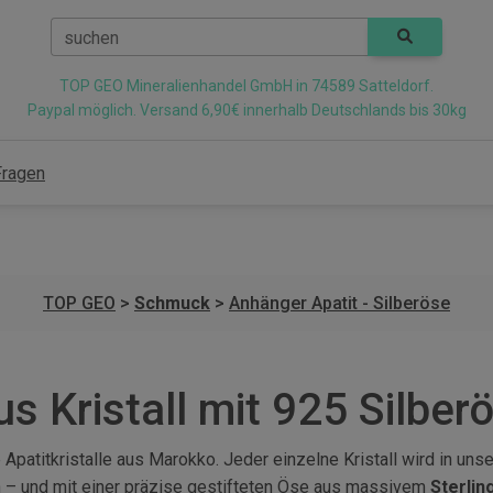
suchen
TOP GEO Mineralienhandel GmbH in 74589 Satteldorf.
Paypal möglich. Versand 6,90€ innerhalb Deutschlands bis 30kg
Fragen
TOP GEO
>
Schmuck
>
Anhänger Apatit - Silberöse
s Kristall mit 925 Silber
atitkristalle aus Marokko. Jeder einzelne Kristall wird in unser
 – und mit einer präzise gestifteten Öse aus massivem
Sterlin