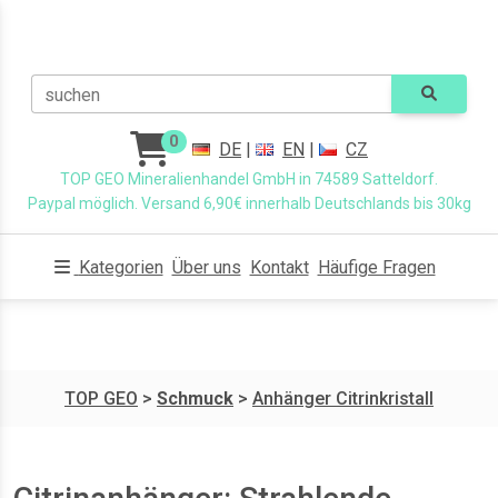
suchen
0
DE
|
EN
|
CZ
TOP GEO Mineralienhandel GmbH in 74589 Satteldorf.
Paypal möglich. Versand 6,90€ innerhalb Deutschlands bis 30kg
Kategorien
Über uns
Kontakt
Häufige Fragen
TOP GEO
>
Schmuck
>
Anhänger Citrinkristall