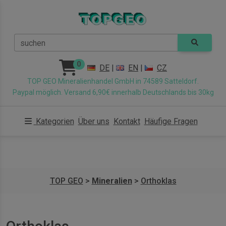
suchen
0
DE
|
EN
|
CZ
TOP GEO Mineralienhandel GmbH in 74589 Satteldorf.
Paypal möglich. Versand 6,90€ innerhalb Deutschlands bis 30kg
Kategorien
Über uns
Kontakt
Häufige Fragen
TOP GEO
>
Mineralien
>
Orthoklas