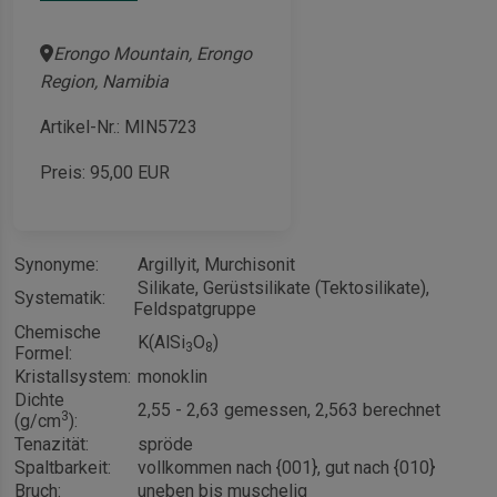
Erongo Mountain, Erongo
Region, Namibia
Artikel-Nr.: MIN5723
Preis:
95,00
EUR
Synonyme:
Argillyit, Murchisonit
Silikate, Gerüstsilikate (Tektosilikate),
Systematik:
Feldspatgruppe
Chemische
K(AlSi
O
)
3
8
Formel:
Kristallsystem:
monoklin
Dichte
2,55 - 2,63 gemessen, 2,563 berechnet
3
(g/cm
):
Tenazität:
spröde
Spaltbarkeit:
vollkommen nach {001}, gut nach {010}
Bruch:
uneben bis muschelig