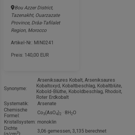
Bou Azzer District,
Tazenakht, Ouarzazate
Province, Drâa-Tafilalet
Region, Morocco
Artikel-Nr.: MIN0241
Preis:
140,00
EUR
Arseniksaures Kobalt, Arseniksaures
Kobaltoxyd, Kobaltbeschlag, Kobaltblüte,
Synonyme:
Kobold-Blüthe, Koboldbeschlag, Rhodoit,
Roter Erdkobalt
Systematik:
Arsenate
Chemische
Co
(AsO
)
· 8H
O
3
4
2
2
Formel:
Kristallsystem:
monoklin
Dichte
3,06 gemessen, 3,135 berechnet
3
(g/cm
):