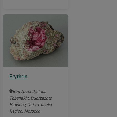
Erythrin
Bou Azzer District,
Tazenakht, Ouarzazate
Province, Drâa-Tafilalet
Region, Morocco