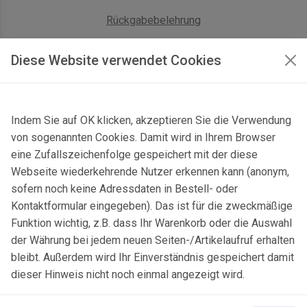
Rückgabebelehrung
AGB Geschäftskunden
Diese Website verwendet Cookies
KONTAKT
Indem Sie auf OK klicken, akzeptieren Sie die Verwendung
Kontaktformular & Anfahrt
von sogenannten Cookies. Damit wird in Ihrem Browser
Gersbach 10, 74589 Satteldorf, Deutschland
eine Zufallszeichenfolge gespeichert mit der diese
Webseite wiederkehrende Nutzer erkennen kann (anonym,
mail@topgeo.com
sofern noch keine Adressdaten in Bestell- oder
Kontaktformular eingegeben). Das ist für die zweckmäßige
+49 7950 1345
Funktion wichtig, z.B. dass Ihr Warenkorb oder die Auswahl
der Währung bei jedem neuen Seiten-/Artikelaufruf erhalten
bleibt. Außerdem wird Ihr Einverständnis gespeichert damit
dieser Hinweis nicht noch einmal angezeigt wird.
© 2025 Copyright:
topgeo.com