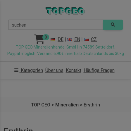
suchen
0
DE
|
EN
|
CZ
TOP GEO Mineralienhandel GmbH in 74589 Satteldorf.
Paypal möglich. Versand 6,90€ innerhalb Deutschlands bis 30kg
Kategorien
Über uns
Kontakt
Häufige Fragen
TOP GEO
>
Mineralien
>
Erythrin