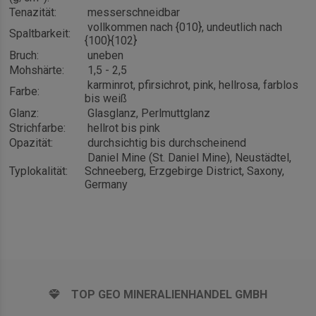
Tenazität:
messerschneidbar
vollkommen nach {010}, undeutlich nach
Spaltbarkeit:
{100}{
1
02}
Bruch:
uneben
Mohshärte:
1,5 - 2,5
karminrot, pfirsichrot, pink, hellrosa, farblos
Farbe:
bis weiß
Glanz:
Glasglanz, Perlmuttglanz
Strichfarbe:
hellrot bis pink
Opazität:
durchsichtig bis durchscheinend
Daniel Mine (St. Daniel Mine), Neustädtel,
Typlokalität:
Schneeberg, Erzgebirge District, Saxony,
Germany
TOP GEO MINERALIENHANDEL GMBH