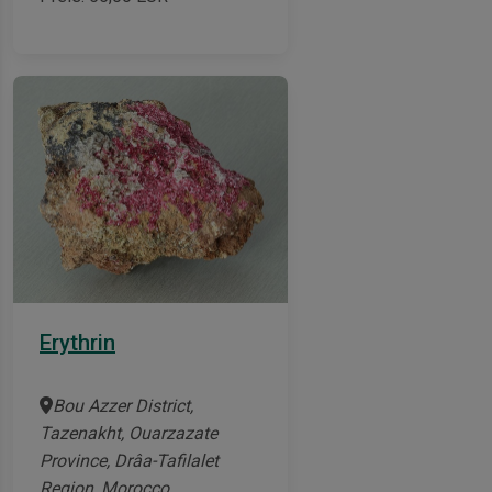
Erythrin
Bou Azzer District,
Tazenakht, Ouarzazate
Province, Drâa-Tafilalet
Region, Morocco