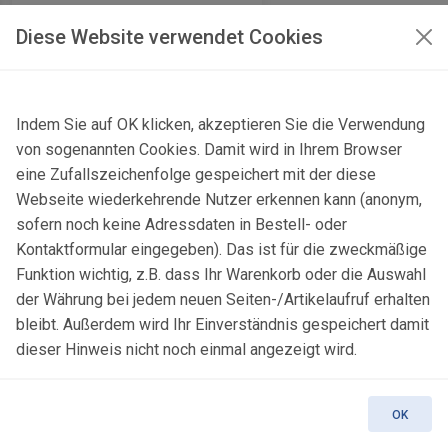
Diese Website verwendet Cookies
Indem Sie auf OK klicken, akzeptieren Sie die Verwendung
Amethyst
von sogenannten Cookies. Damit wird in Ihrem Browser
eine Zufallszeichenfolge gespeichert mit der diese
Ametista do Sul, Rio
Webseite wiederkehrende Nutzer erkennen kann (anonym,
Grande do Sul, Brasil
sofern noch keine Adressdaten in Bestell- oder
Kontaktformular eingegeben). Das ist für die zweckmäßige
Artikel-Nr.: MIN0974
Funktion wichtig, z.B. dass Ihr Warenkorb oder die Auswahl
Preis:
70,00
EUR
der Währung bei jedem neuen Seiten-/Artikelaufruf erhalten
bleibt. Außerdem wird Ihr Einverständnis gespeichert damit
dieser Hinweis nicht noch einmal angezeigt wird.
OK
Amethyst