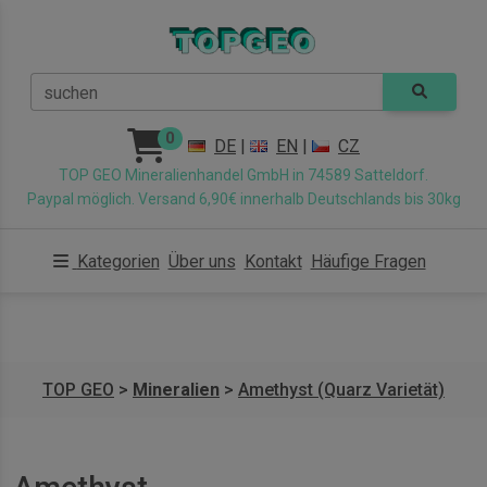
suchen
0
DE
|
EN
|
CZ
TOP GEO Mineralienhandel GmbH in 74589 Satteldorf.
Paypal möglich. Versand 6,90€ innerhalb Deutschlands bis 30kg
Kategorien
Über uns
Kontakt
Häufige Fragen
TOP GEO
>
Mineralien
>
Amethyst (Quarz Varietät)