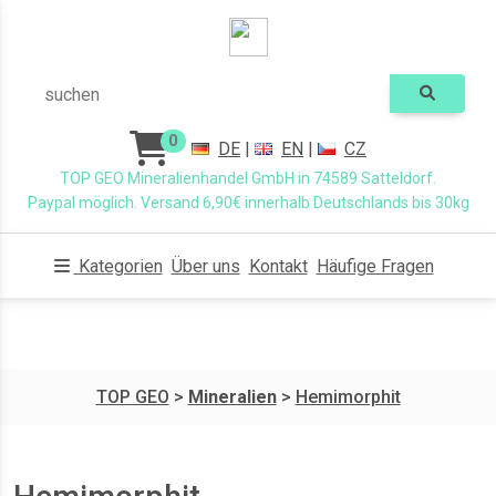
suchen
0
DE
|
EN
|
CZ
TOP GEO Mineralienhandel GmbH in 74589 Satteldorf.
Paypal möglich. Versand 6,90€ innerhalb Deutschlands bis 30kg
Kategorien
Über uns
Kontakt
Häufige Fragen
TOP GEO
>
Mineralien
>
Hemimorphit