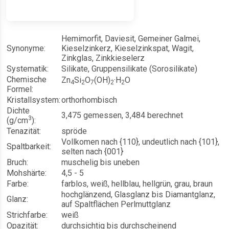
Hemimorfit, Daviesit, Gemeiner Galmei,
Synonyme:
Kieselzinkerz, Kieselzinkspat, Wagit,
Zinkglas, Zinkkieselerz
Systematik:
Silikate, Gruppensilikate (Sorosilikate)
Chemische
Zn
Si
O
(OH)
·H
O
4
2
7
2
2
Formel:
Kristallsystem:
orthorhombisch
Dichte
3,475 gemessen, 3,484 berechnet
3
(g/cm
):
Tenazität:
spröde
Vollkomen nach {110}, undeutlich nach {101},
Spaltbarkeit:
selten nach {001}
Bruch:
muschelig bis uneben
Mohshärte:
4,5 - 5
Farbe:
farblos, weiß, hellblau, hellgrün, grau, braun
hochglänzend, Glasglanz bis Diamantglanz,
Glanz:
auf Spaltflächen Perlmuttglanz
Strichfarbe:
weiß
Opazität:
durchsichtig bis durchscheinend