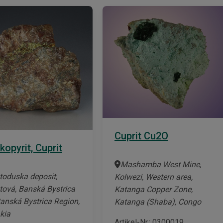
Cuprit Cu2O
kopyrit, Cuprit
Mashamba West Mine,
toduska deposit,
Kolwezi, Western area,
tová, Banská Bystrica
Katanga Copper Zone,
Banská Bystrica Region,
Katanga (Shaba), Congo
kia
Artikel-Nr.: 0300019