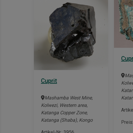
Cupr
Mas
Cuprit
Kolwe
Katan
Katan
Mashamba West Mine,
Kolwezi, Western area,
Artik
Katanga Copper Zone,
Katanga (Shaba), Kongo
Preis
Artikel-Nr.: 3956