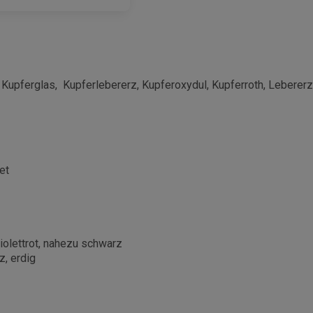
upferglas, Kupferlebererz, Kupferoxydul, Kupferroth, Lebererz
et
violettrot, nahezu schwarz
z, erdig