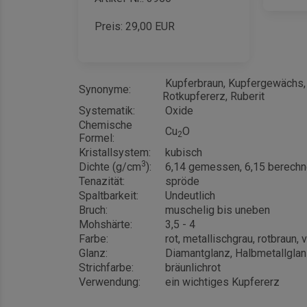
Preis:
29,00
EUR
Kupferbraun, Kupfergewächs, K
Synonyme:
Rotkupfererz, Ruberit
Systematik:
Oxide
Chemische
Cu
O
2
Formel:
Kristallsystem:
kubisch
3
Dichte (g/cm
):
6,14 gemessen, 6,15 berechn
Tenazität:
spröde
Spaltbarkeit:
Undeutlich
Bruch:
muschelig bis uneben
Mohshärte:
3,5 - 4
Farbe:
rot, metallischgrau, rotbraun, 
Glanz:
Diamantglanz, Halbmetallglan
Strichfarbe:
bräunlichrot
Verwendung:
ein wichtiges Kupfererz