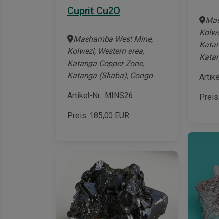
Cuprit Cu2O
Mas
Kolwe
Mashamba West Mine,
Katan
Kolwezi, Western area,
Katan
Katanga Copper Zone,
Katanga (Shaba), Congo
Artik
Artikel-Nr.: MINS26
Preis
Preis:
185,00
EUR