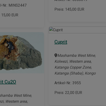
el-Nr.: MINS2447
Preis:
145,00
EUR
:
15,00
EUR
Cuprit
Mashamba West Mine,
Kolwezi, Western area,
Katanga Copper Zone,
Katanga (Shaba), Kongo
it Cu2O
Artikel-Nr.: 3955
Preis:
22,00
EUR
hamba West Mine,
zi, Western area,