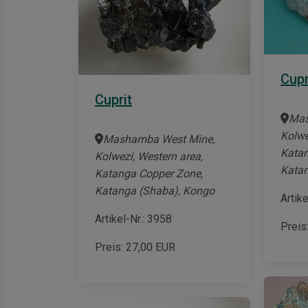
Cupr
Cuprit
Mas
Kolwe
Mashamba West Mine,
Katan
Kolwezi, Western area,
Katan
Katanga Copper Zone,
Katanga (Shaba), Kongo
Artik
Artikel-Nr.: 3958
Preis
Preis:
27,00
EUR