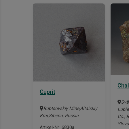
Chal
Cuprit
Svä
Rubtsovskiy Mine,Altaiskiy
Lubie
Krai,Siberia, Russia
Co., 
Slova
Artikel-Nr.: 6830a