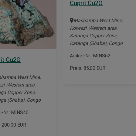
Cuprit Cu2O
Mashamba West Mine,
Kolwezi, Western area,
Katanga Copper Zone,
Katanga (Shaba), Congo
Artikel-Nr.: MINS62
it Cu2O
Preis:
85,00
EUR
hamba West Mine,
zi, Western area,
ga Copper Zone,
ga (Shaba), Congo
el-Nr.: MINS40
:
200,00
EUR