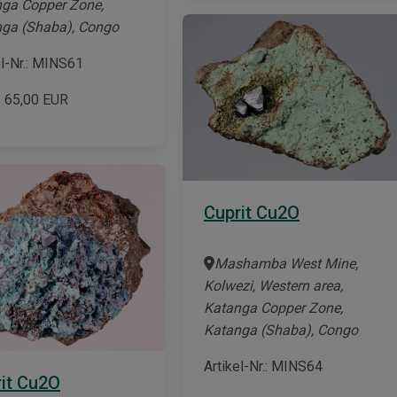
ga Copper Zone,
ga (Shaba), Congo
el-Nr.: MINS61
:
65,00
EUR
Cuprit Cu2O
Mashamba West Mine,
Kolwezi, Western area,
Katanga Copper Zone,
Katanga (Shaba), Congo
Artikel-Nr.: MINS64
it Cu2O