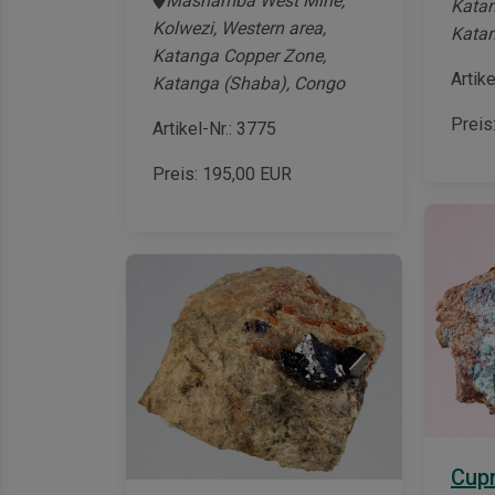
Mashamba West Mine,
Katan
Kolwezi, Western area,
Katan
Katanga Copper Zone,
Artik
Katanga (Shaba), Congo
Preis
Artikel-Nr.: 3775
Preis:
195,00
EUR
Cupr