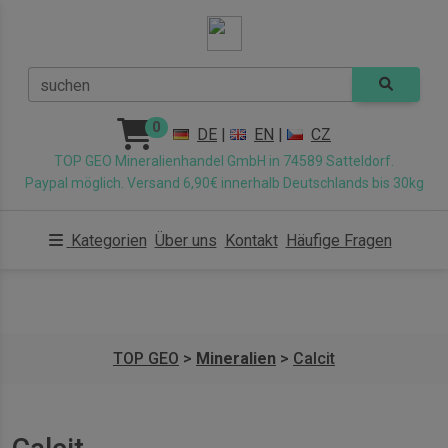
suchen
0
DE
|
EN
|
CZ
TOP GEO Mineralienhandel GmbH in 74589 Satteldorf.
Paypal möglich. Versand 6,90€ innerhalb Deutschlands bis 30kg
Kategorien
Über uns
Kontakt
Häufige Fragen
TOP GEO
>
Mineralien
>
Calcit