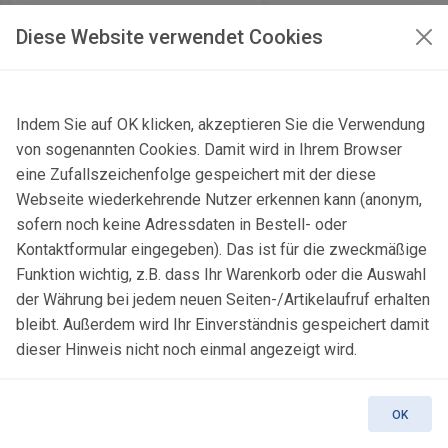
Preis:
30,00
EUR
Diese Website verwendet Cookies
Indem Sie auf OK klicken, akzeptieren Sie die Verwendung
von sogenannten Cookies. Damit wird in Ihrem Browser
Calcit, Dolomit
eine Zufallszeichenfolge gespeichert mit der diese
Webseite wiederkehrende Nutzer erkennen kann (anonym,
Tooreen (quarry),
sofern noch keine Adressdaten in Bestell- oder
Ballyhaunis, Mayo Co.,
Kontaktformular eingegeben). Das ist für die zweckmäßige
Ireland
Funktion wichtig, z.B. dass Ihr Warenkorb oder die Auswahl
der Währung bei jedem neuen Seiten-/Artikelaufruf erhalten
Artikel-Nr.: MINS4664
bleibt. Außerdem wird Ihr Einverständnis gespeichert damit
dieser Hinweis nicht noch einmal angezeigt wird.
Preis:
24,00
EUR
OK