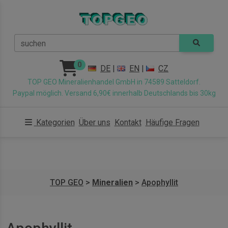
suchen
0
DE
|
EN
|
CZ
TOP GEO Mineralienhandel GmbH in 74589 Satteldorf.
Paypal möglich. Versand 6,90€ innerhalb Deutschlands bis 30kg
Kategorien
Über uns
Kontakt
Häufige Fragen
TOP GEO
>
Mineralien
>
Apophyllit