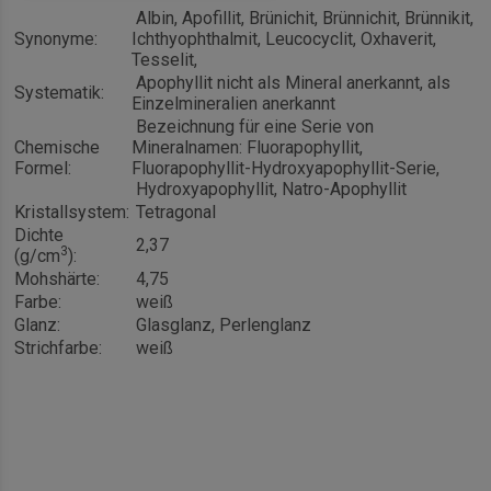
Albin, Apofillit, Brünichit, Brünnichit, Brünnikit,
Synonyme:
Ichthyophthalmit, Leucocyclit, Oxhaverit,
Tesselit,
Apophyllit nicht als Mineral anerkannt, als
Systematik:
Einzelmineralien anerkannt
Bezeichnung für eine Serie von
Chemische
Mineralnamen: Fluorapophyllit,
Formel:
Fluorapophyllit-Hydroxyapophyllit-Serie,
Hydroxyapophyllit, Natro-Apophyllit
Kristallsystem:
Tetragonal
Dichte
2,37
3
(g/cm
):
Mohshärte:
4,75
Farbe:
weiß
Glanz:
Glasglanz, Perlenglanz
Strichfarbe:
weiß