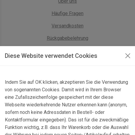
Über uns
Häufige Fragen
Versandkosten
Rückgabebelehrung
AGB Geschäftskunden
Diese Website verwendet Cookies
KONTAKT
Indem Sie auf OK klicken, akzeptieren Sie die Verwendung
Kontaktformular & Anfahrt
von sogenannten Cookies. Damit wird in Ihrem Browser
Gersbach 10, 74589 Satteldorf, Deutschland
eine Zufallszeichenfolge gespeichert mit der diese
Webseite wiederkehrende Nutzer erkennen kann (anonym,
mail@topgeo.com
sofern noch keine Adressdaten in Bestell- oder
Kontaktformular eingegeben). Das ist für die zweckmäßige
+49 7950 1345
Funktion wichtig, z.B. dass Ihr Warenkorb oder die Auswahl
der Währung bei jedem neuen Seiten-/Artikelaufruf erhalten