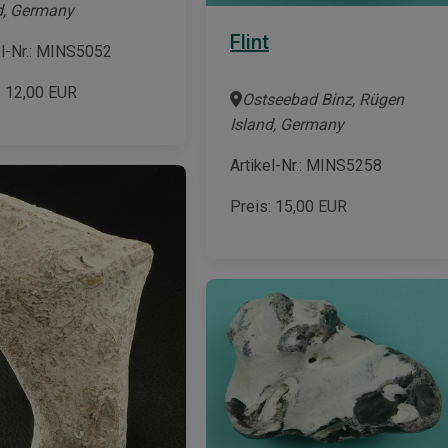
d, Germany
Flint
el-Nr.: MINS5052
:
12,00
EUR
Ostseebad Binz, Rügen
Island, Germany
Artikel-Nr.: MINS5258
Preis:
15,00
EUR