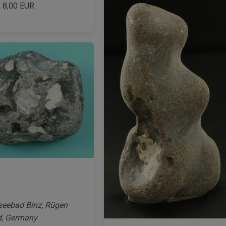
:
8,00
EUR
seebad Binz, Rügen
d, Germany