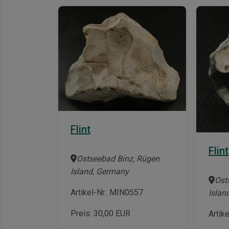
Flint
Flint
Ostseebad Binz, Rügen
Island, Germany
Ost
Artikel-Nr.: MIN0557
Islan
Preis:
30,00
EUR
Artik