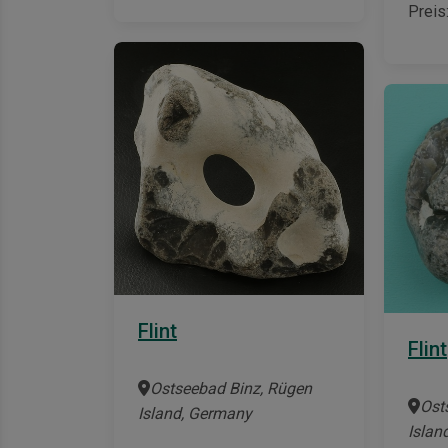
Preis
Flint
Flint
Ostseebad Binz, Rügen
Ost
Island, Germany
Islan