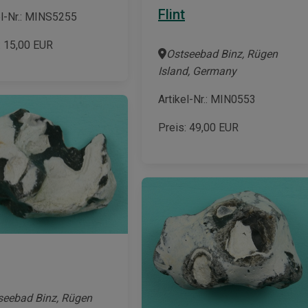
Flint
el-Nr.: MINS5255
:
15,00
EUR
Ostseebad Binz, Rügen
Island, Germany
Artikel-Nr.: MIN0553
Preis:
49,00
EUR
seebad Binz, Rügen