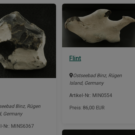
Flint
Ostseebad Binz, Rügen
Island, Germany
Artikel-Nr.: MIN0554
seebad Binz, Rügen
Preis:
86,00
EUR
d, Germany
el-Nr.: MINS6367