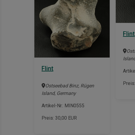
Flint
Ost
Islan
Flint
Artik
Preis
Ostseebad Binz, Rügen
Island, Germany
Artikel-Nr.: MIN0555
Preis:
30,00
EUR