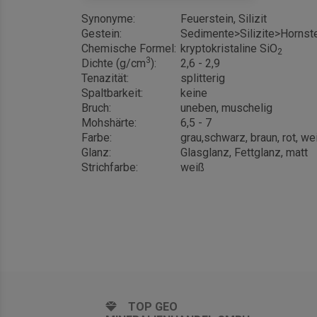
Synonyme:
Feuerstein, Silizit
Gestein:
Sedimente>Silizite>Hornstei
Chemische Formel:
kryptokristaline SiO
2
3
Dichte (g/cm
):
2,6 - 2,9
Tenazität:
splitterig
Spaltbarkeit:
keine
Bruch:
uneben, muschelig
Mohshärte:
6,5 - 7
Farbe:
grau,schwarz, braun, rot, w
Glanz:
Glasglanz, Fettglanz, matt
Strichfarbe:
weiß
TOP GEO