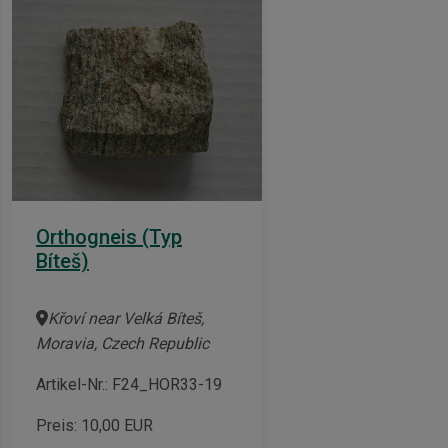
Orthogneis (Typ
Bíteš)
Křoví near Velká Bíteš,
Moravia, Czech Republic
Artikel-Nr.: F24_HOR33-19
Preis:
10,00
EUR