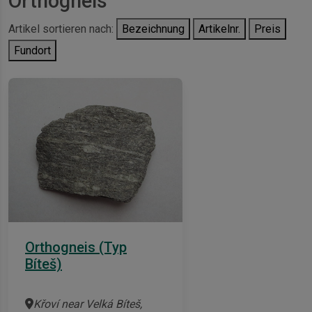
Orthogneis
Artikel sortieren nach:
Bezeichnung
Artikelnr.
Preis
Fundort
Orthogneis (Typ
Bíteš)
Křoví near Velká Bíteš,