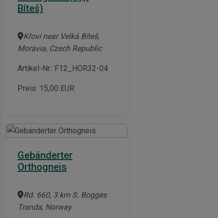
Bíteš)
Křoví near Velká Bíteš,
Moravia, Czech Republic
Artikel-Nr.: F12_HOR32-04
Preis:
15,00
EUR
Gebänderter
Orthogneis
Rd. 660, 3 km S. Bogges
Tranda, Norway