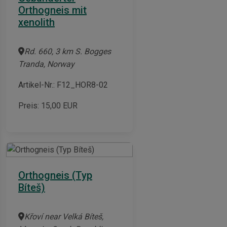
Orthogneis mit
xenolith
Rd. 660, 3 km S. Bogges
Tranda, Norway
Artikel-Nr.: F12_HOR8-02
Preis:
15,00
EUR
Orthogneis (Typ
Bíteš)
Křoví near Velká Bíteš,