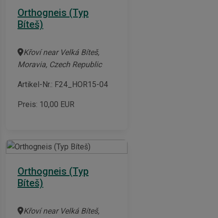
Orthogneis (Typ
Bíteš)
Křoví near Velká Bíteš,
Moravia, Czech Republic
Artikel-Nr.: F24_HOR15-04
Preis:
10,00
EUR
Orthogneis (Typ
Bíteš)
Křoví near Velká Bíteš,