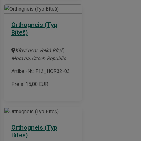
Orthogneis (Typ
Bíteš)
Křoví near Velká Bíteš,
Moravia, Czech Republic
Artikel-Nr.: F12_HOR32-03
Preis:
15,00
EUR
Orthogneis (Typ
Bíteš)