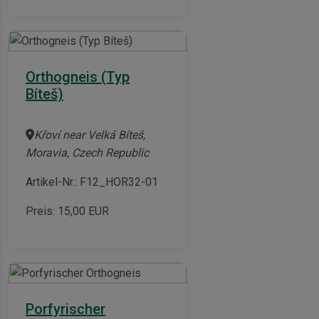
Orthogneis (Typ
Bíteš)
Křoví near Velká Bíteš,
Moravia, Czech Republic
Artikel-Nr.: F12_HOR32-01
Preis:
15,00
EUR
Porfyrischer