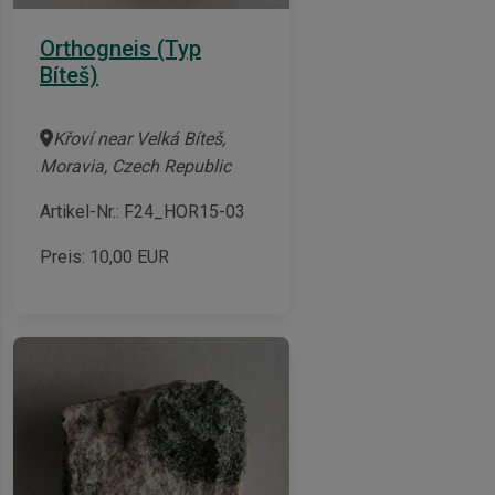
Orthogneis (Typ
Bíteš)
Křoví near Velká Bíteš,
Moravia, Czech Republic
Artikel-Nr.: F24_HOR15-03
Preis:
10,00
EUR