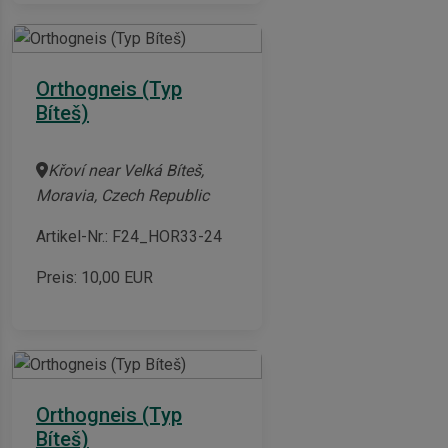
Orthogneis (Typ
Bíteš)
Křoví near Velká Bíteš,
Moravia, Czech Republic
Artikel-Nr.: F24_HOR33-24
Preis:
10,00
EUR
Orthogneis (Typ
Bíteš)