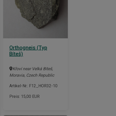
Orthogneis (Typ
Bíteš)
Křoví near Velká Bíteš,
Moravia, Czech Republic
Artikel-Nr.: F12_HOR32-10
Preis:
15,00
EUR