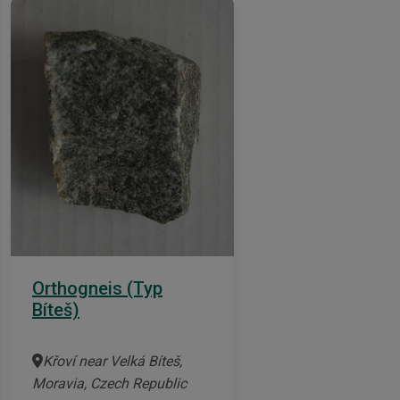
Orthogneis (Typ
Bíteš)
Křoví near Velká Bíteš,
Moravia, Czech Republic