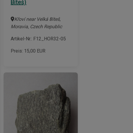
Bíteš)
Křoví near Velká Bíteš,
Moravia, Czech Republic
Artikel-Nr.: F12_HOR32-05
Preis:
15,00
EUR