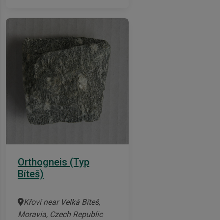
Orthogneis (Typ
Bíteš)
Křoví near Velká Bíteš,
Moravia, Czech Republic