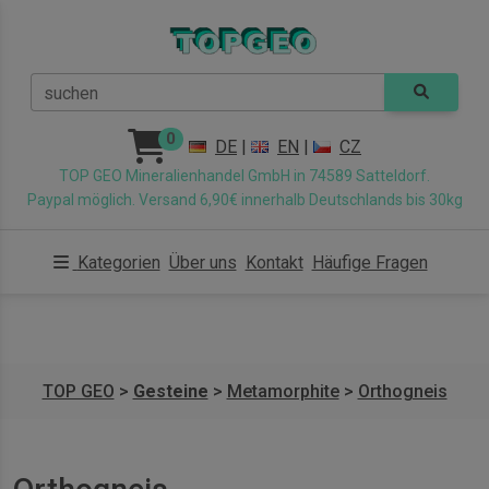
suchen
0
DE
|
EN
|
CZ
TOP GEO Mineralienhandel GmbH in 74589 Satteldorf.
Paypal möglich. Versand 6,90€ innerhalb Deutschlands bis 30kg
Kategorien
Über uns
Kontakt
Häufige Fragen
TOP GEO
>
Gesteine
>
Metamorphite
>
Orthogneis