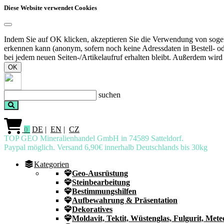
Diese Website verwendet Cookies
Indem Sie auf OK klicken, akzeptieren Sie die Verwendung von sogen
erkennen kann (anonym, sofern noch keine Adressdaten in Bestell- o
bei jedem neuen Seiten-/Artikelaufruf erhalten bleibt. Außerdem wird
OK
suchen
DE
|
EN
|
CZ
0
TOP GEO Mineralienhandel GmbH in 74589 Satteldorf.
Paypal möglich. Versand 6,90€ innerhalb Deutschlands bis 30kg
Kategorien
Geo-Ausrüstung
Steinbearbeitung
Bestimmungshilfen
Aufbewahrung & Präsentation
Dekoratives
Moldavit, Tektit, Wüstenglas, Fulgurit, Mete