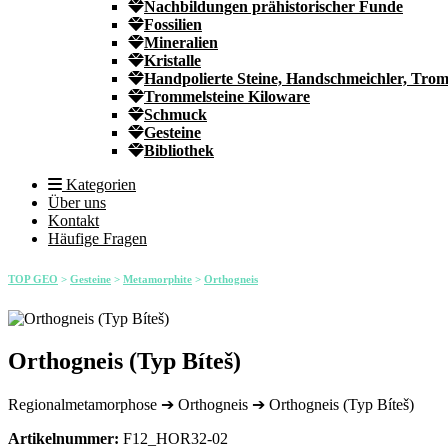
Nachbildungen prähistorischer Funde
Fossilien
Mineralien
Kristalle
Handpolierte Steine, Handschmeichler, Trom
Trommelsteine Kiloware
Schmuck
Gesteine
Bibliothek
Kategorien
Über uns
Kontakt
Häufige Fragen
TOP GEO
>
Gesteine
>
Metamorphite
>
Orthogneis
Orthogneis (Typ Bíteš)
Regionalmetamorphose ➔ Orthogneis ➔ Orthogneis (Typ Bíteš)
Artikelnummer:
F12_HOR32-02