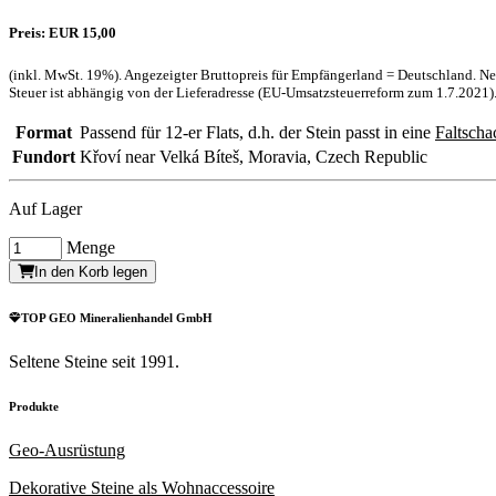
Preis: EUR 15,00
(inkl. MwSt. 19%). Angezeigter Bruttopreis für Empfängerland = Deutschland. N
Steuer ist abhängig von der Lieferadresse (EU-Umsatzsteuerreform zum 1.7.2021
Format
Passend für 12-er Flats, d.h. der Stein passt in eine
Faltscha
Fundort
Křoví near Velká Bíteš, Moravia, Czech Republic
Auf Lager
Menge
In den Korb legen
TOP GEO Mineralienhandel GmbH
Seltene Steine seit 1991.
Produkte
Geo-Ausrüstung
Dekorative Steine als Wohnaccessoire