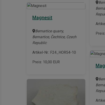
Bern
Berna
Repub
Magnesit
Artik
Bernartice quarry,
Preis
Bernartice, Čechtice, Czech
Republic
Artikel-Nr.: F24_HOR54-10
Preis:
10,00
EUR
Mag
Bern
Berna
Repub
Artik