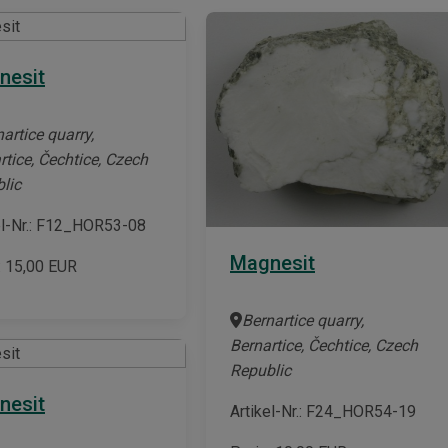
nesit
artice quarry,
rtice, Čechtice, Czech
lic
el-Nr.: F12_HOR53-08
Magnesit
:
15,00
EUR
Bernartice quarry,
Bernartice, Čechtice, Czech
Republic
nesit
Artikel-Nr.: F24_HOR54-19