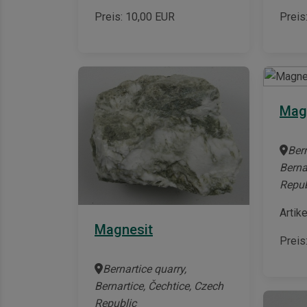
Preis:
10,00
EUR
Preis
Mag
Bern
Berna
Repub
Artik
Magnesit
Preis
Bernartice quarry,
Bernartice, Čechtice, Czech
Republic