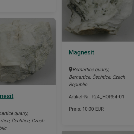
Magnesit
Bernartice quarry,
Bernartice, Čechtice, Czech
Republic
nesit
Artikel-Nr.: F24_HOR54-01
Preis:
10,00
EUR
artice quarry,
rtice, Čechtice, Czech
lic