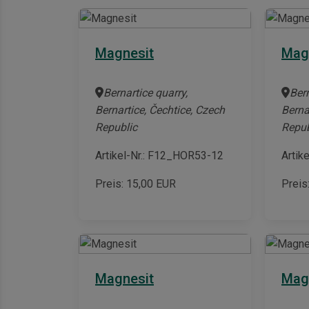
Magnesit
Mag
Bernartice quarry,
Bern
Bernartice, Čechtice, Czech
Berna
Republic
Repub
Artikel-Nr.: F12_HOR53-12
Artik
Preis:
15,00
EUR
Preis
Magnesit
Mag