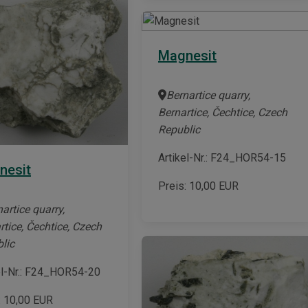
Magnesit
Bernartice quarry,
Bernartice, Čechtice, Czech
Republic
Artikel-Nr.: F24_HOR54-15
nesit
Preis:
10,00
EUR
artice quarry,
rtice, Čechtice, Czech
lic
el-Nr.: F24_HOR54-20
:
10,00
EUR