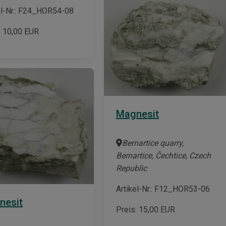
el-Nr.: F24_HOR54-08
:
10,00
EUR
Magnesit
Bernartice quarry,
Bernartice, Čechtice, Czech
Republic
Artikel-Nr.: F12_HOR53-06
nesit
Preis:
15,00
EUR