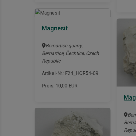
Magnesit
Bernartice quarry,
Bernartice, Čechtice, Czech
Republic
Artikel-Nr.: F24_HOR54-09
Preis:
10,00
EUR
Mag
Bern
Berna
Repub