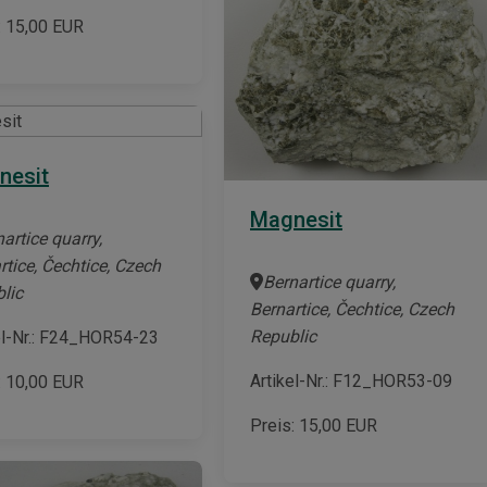
:
15,00
EUR
nesit
Magnesit
artice quarry,
rtice, Čechtice, Czech
Bernartice quarry,
lic
Bernartice, Čechtice, Czech
Republic
el-Nr.: F24_HOR54-23
Artikel-Nr.: F12_HOR53-09
:
10,00
EUR
Preis:
15,00
EUR