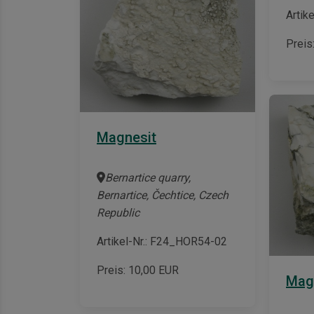
Artik
Preis
Magnesit
Bernartice quarry,
Bernartice, Čechtice, Czech
Republic
Artikel-Nr.: F24_HOR54-02
Preis:
10,00
EUR
Mag