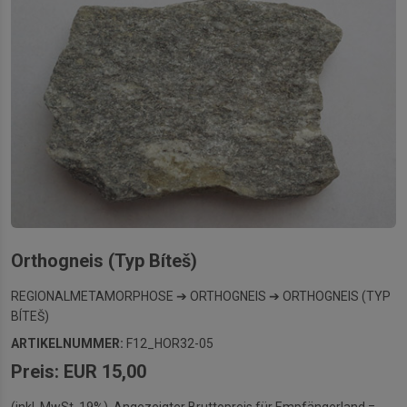
Orthogneis (Typ Bíteš)
REGIONALMETAMORPHOSE ➔ ORTHOGNEIS ➔ ORTHOGNEIS (TYP
BÍTEŠ)
ARTIKELNUMMER:
F12_HOR32-05
Preis: EUR 15,00
(inkl. MwSt. 19%). Angezeigter Bruttopreis für Empfängerland =