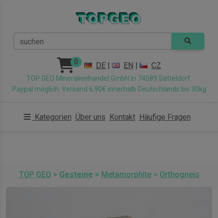
suchen
0
DE
|
EN
|
CZ
TOP GEO Mineralienhandel GmbH in 74589 Satteldorf.
Paypal möglich. Versand 6,90€ innerhalb Deutschlands bis 30kg
Kategorien
Über uns
Kontakt
Häufige Fragen
TOP GEO
>
Gesteine
>
Metamorphite
>
Orthogneis