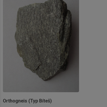
Orthogneis (Typ Bíteš)