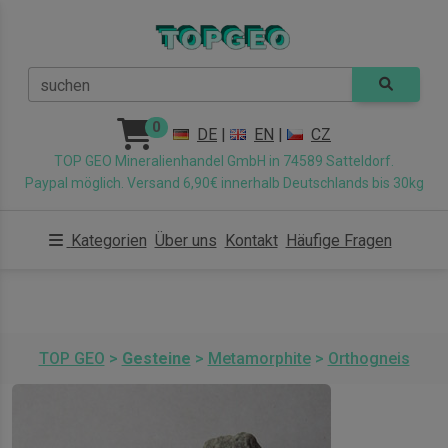
suchen
0
DE
|
EN
|
CZ
TOP GEO Mineralienhandel GmbH in 74589 Satteldorf.
Paypal möglich. Versand 6,90€ innerhalb Deutschlands bis 30kg
Kategorien
Über uns
Kontakt
Häufige Fragen
TOP GEO
>
Gesteine
>
Metamorphite
>
Orthogneis