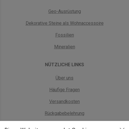
Geo-Ausrüstung
Dekorative Steine als Wohnaccessoire
Fossilien
Mineralien
NÜTZLICHE LINKS
Über uns
Häufige Fragen
Versandkosten
Rückgabebelehrung
AGB Geschäftskunden