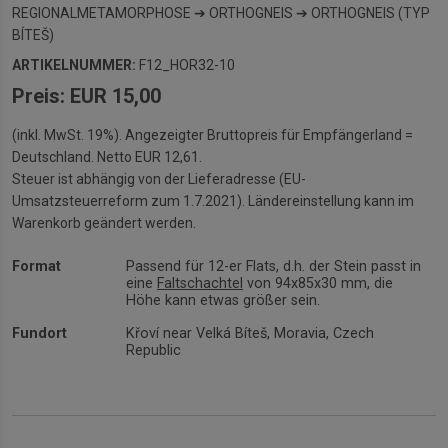
REGIONALMETAMORPHOSE ➔ ORTHOGNEIS ➔ ORTHOGNEIS (TYP
BÍTEŠ)
ARTIKELNUMMER:
F12_HOR32-10
Preis: EUR 15,00
(inkl. MwSt. 19%). Angezeigter Bruttopreis für Empfängerland =
Deutschland. Netto EUR 12,61.
Steuer ist abhängig von der Lieferadresse (EU-
Umsatzsteuerreform zum 1.7.2021). Ländereinstellung kann im
Warenkorb geändert werden.
Format
Passend für 12-er Flats, d.h. der Stein passt in
eine
Faltschachtel
von 94x85x30 mm, die
Höhe kann etwas größer sein.
Fundort
Křoví near Velká Bíteš, Moravia, Czech
Republic