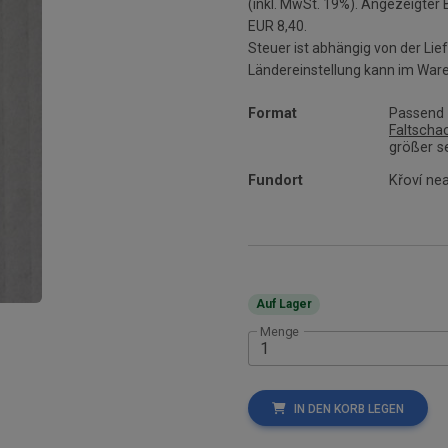
(inkl. MwSt. 19%). Angezeigter
EUR 8,40.
Steuer ist abhängig von der L
Ländereinstellung kann im War
Format
Passend f
Faltscha
größer se
Fundort
Křoví nea
Auf Lager
Menge
IN DEN KORB LEGEN