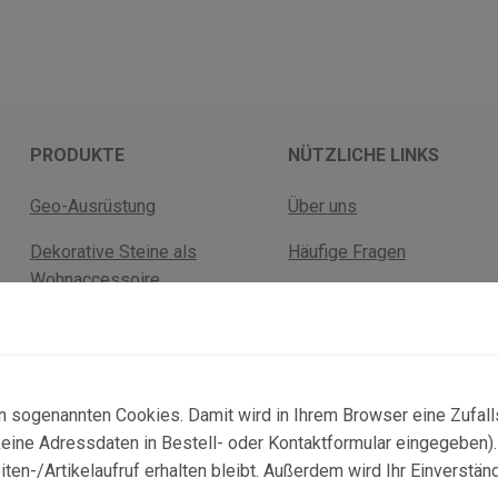
PRODUKTE
NÜTZLICHE LINKS
Geo-Ausrüstung
Über uns
Dekorative Steine als
Häufige Fragen
Wohnaccessoire
Versandkosten
Fossilien
Rückgabebelehrung
Mineralien
AGB Geschäftskunden
n sogenannten Cookies. Damit wird in Ihrem Browser eine Zufal
ne Adressdaten in Bestell- oder Kontaktformular eingegeben). D
n-/Artikelaufruf erhalten bleibt. Außerdem wird Ihr Einverstän