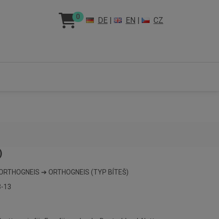
0
DE
|
EN
|
CZ
)
THOGNEIS ➔ ORTHOGNEIS (TYP BÍTEŠ)
-13