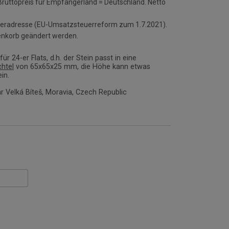
 Bruttopreis für Empfängerland = Deutschland. Netto
ieferadresse (EU-Umsatzsteuerreform zum 1.7.2021).
enkorb geändert werden.
ür 24-er Flats, d.h. der Stein passt in eine
chtel
von 65x65x25 mm, die Höhe kann etwas
in.
r Velká Bíteš, Moravia, Czech Republic