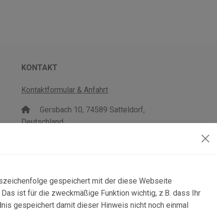
KONTAKT
Kontaktformular & Anfahrt
Gersbach 10, 74589 Satteldorf,
Deutschland
mail@topgeo.com
+49 7950 1345
lszeichenfolge gespeichert mit der diese Webseite
as ist für die zweckmäßige Funktion wichtig, z.B. dass Ihr
dnis gespeichert damit dieser Hinweis nicht noch einmal