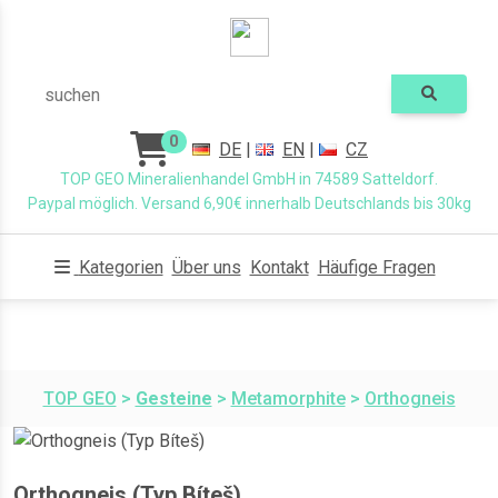
suchen
0
DE
|
EN
|
CZ
TOP GEO Mineralienhandel GmbH in 74589 Satteldorf.
Paypal möglich. Versand 6,90€ innerhalb Deutschlands bis 30kg
Kategorien
Über uns
Kontakt
Häufige Fragen
TOP GEO
>
Gesteine
>
Metamorphite
>
Orthogneis
Orthogneis (Typ Bíteš)