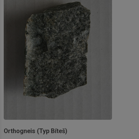
Orthogneis (Typ Bíteš)