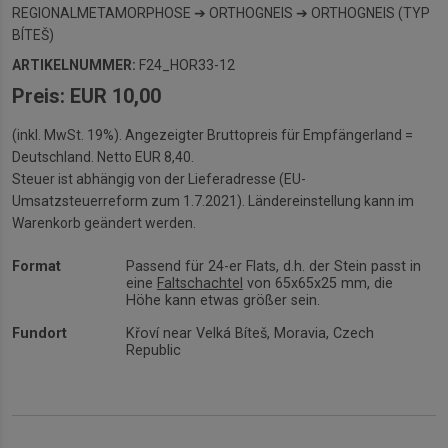
REGIONALMETAMORPHOSE ➔ ORTHOGNEIS ➔ ORTHOGNEIS (TYP
BÍTEŠ)
ARTIKELNUMMER:
F24_HOR33-12
Preis: EUR 10,00
(inkl. MwSt. 19%). Angezeigter Bruttopreis für Empfängerland =
Deutschland. Netto EUR 8,40.
Steuer ist abhängig von der Lieferadresse (EU-
Umsatzsteuerreform zum 1.7.2021). Ländereinstellung kann im
Warenkorb geändert werden.
Format
Passend für 24-er Flats, d.h. der Stein passt in
eine
Faltschachtel
von 65x65x25 mm, die
Höhe kann etwas größer sein.
Fundort
Křoví near Velká Bíteš, Moravia, Czech
Republic