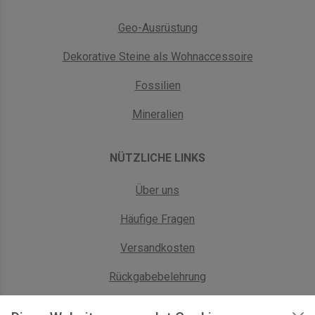
Geo-Ausrüstung
Dekorative Steine als Wohnaccessoire
Fossilien
Mineralien
NÜTZLICHE LINKS
Über uns
Häufige Fragen
Versandkosten
Rückgabebelehrung
AGB Geschäftskunden