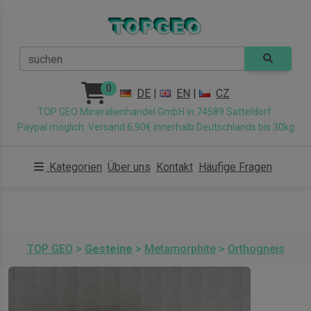
suchen
0
DE
|
EN
|
CZ
TOP GEO Mineralienhandel GmbH in 74589 Satteldorf.
Paypal möglich. Versand 6,90€ innerhalb Deutschlands bis 30kg
Kategorien
Über uns
Kontakt
Häufige Fragen
TOP GEO
>
Gesteine
>
Metamorphite
>
Orthogneis