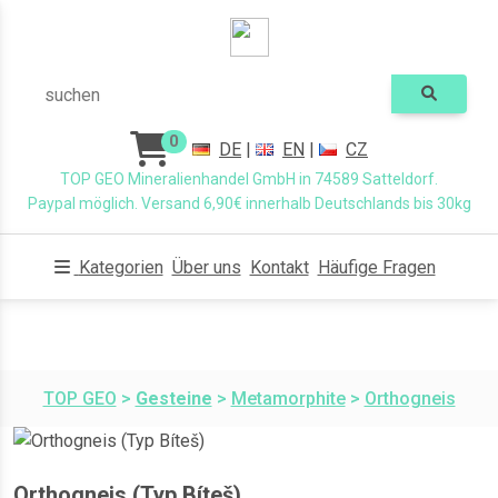
suchen
0
DE
|
EN
|
CZ
TOP GEO Mineralienhandel GmbH in 74589 Satteldorf.
Paypal möglich. Versand 6,90€ innerhalb Deutschlands bis 30kg
Kategorien
Über uns
Kontakt
Häufige Fragen
TOP GEO
>
Gesteine
>
Metamorphite
>
Orthogneis
Orthogneis (Typ Bíteš)