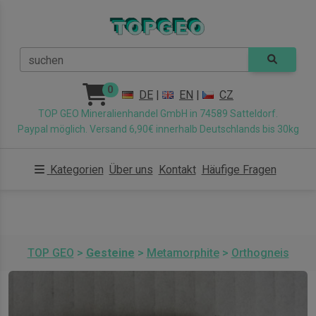
suchen
0
DE
|
EN
|
CZ
TOP GEO Mineralienhandel GmbH in 74589 Satteldorf.
Paypal möglich. Versand 6,90€ innerhalb Deutschlands bis 30kg
Kategorien
Über uns
Kontakt
Häufige Fragen
TOP GEO
>
Gesteine
>
Metamorphite
>
Orthogneis