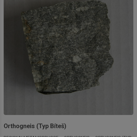
Orthogneis (Typ Bíteš)