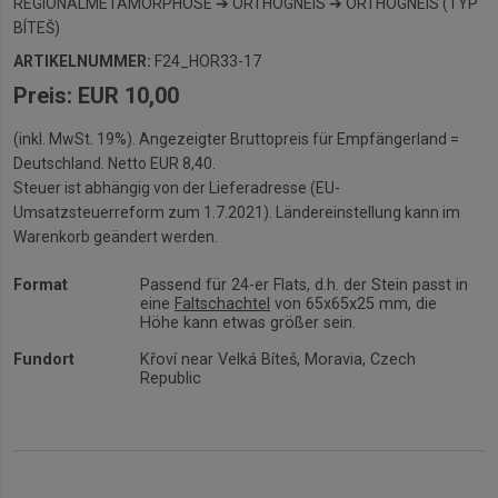
REGIONALMETAMORPHOSE ➔ ORTHOGNEIS ➔ ORTHOGNEIS (TYP
BÍTEŠ)
ARTIKELNUMMER:
F24_HOR33-17
Preis: EUR 10,00
(inkl. MwSt. 19%). Angezeigter Bruttopreis für Empfängerland =
Deutschland. Netto EUR 8,40.
Steuer ist abhängig von der Lieferadresse (EU-
Umsatzsteuerreform zum 1.7.2021). Ländereinstellung kann im
Warenkorb geändert werden.
Format
Passend für 24-er Flats, d.h. der Stein passt in
eine
Faltschachtel
von 65x65x25 mm, die
Höhe kann etwas größer sein.
Fundort
Křoví near Velká Bíteš, Moravia, Czech
Republic