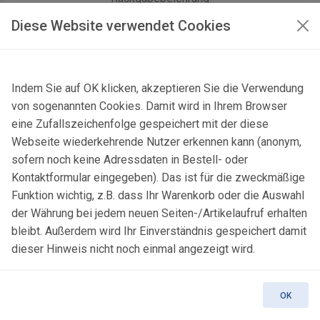
Diese Website verwendet Cookies
AGB Geschäftskunden
KONTAKT
Indem Sie auf OK klicken, akzeptieren Sie die Verwendung
Kontaktformular & Anfahrt
von sogenannten Cookies. Damit wird in Ihrem Browser
eine Zufallszeichenfolge gespeichert mit der diese
Gersbach 10, 74589 Satteldorf, Deutschland
Webseite wiederkehrende Nutzer erkennen kann (anonym,
sofern noch keine Adressdaten in Bestell- oder
mail@topgeo.com
Kontaktformular eingegeben). Das ist für die zweckmäßige
+49 7950 1345
Funktion wichtig, z.B. dass Ihr Warenkorb oder die Auswahl
der Währung bei jedem neuen Seiten-/Artikelaufruf erhalten
bleibt. Außerdem wird Ihr Einverständnis gespeichert damit
dieser Hinweis nicht noch einmal angezeigt wird.
© 2025 Copyright:
topgeo.com
OK