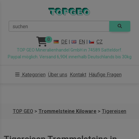
suchen
0
DE
|
EN
|
CZ
TOP GEO Mineralienhandel GmbH in 74589 Satteldorf.
Paypal möglich. Versand 6,90€ innerhalb Deutschlands bis 30kg
Kategorien
Über uns
Kontakt
Häufige Fragen
TOP GEO
>
Trommelsteine Kiloware
>
Tigereisen