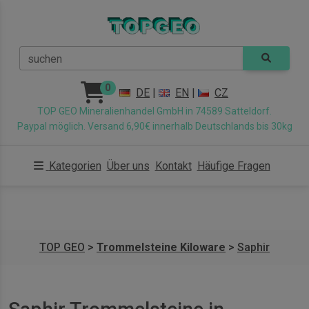
suchen
0
DE
|
EN
|
CZ
TOP GEO Mineralienhandel GmbH in 74589 Satteldorf.
Paypal möglich. Versand 6,90€ innerhalb Deutschlands bis 30kg
Kategorien
Über uns
Kontakt
Häufige Fragen
TOP GEO
>
Trommelsteine Kiloware
>
Saphir