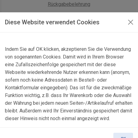
Rückgabebelehrung
AGB Geschäftskunden
Diese Website verwendet Cookies
KONTAKT
Indem Sie auf OK klicken, akzeptieren Sie die Verwendung
Kontaktformular & Anfahrt
von sogenannten Cookies. Damit wird in Ihrem Browser
Gersbach 10, 74589 Satteldorf, Deutschland
eine Zufallszeichenfolge gespeichert mit der diese
Webseite wiederkehrende Nutzer erkennen kann (anonym,
mail@topgeo.com
sofern noch keine Adressdaten in Bestell- oder
Kontaktformular eingegeben). Das ist für die zweckmäßige
+49 7950 1345
Funktion wichtig, z.B. dass Ihr Warenkorb oder die Auswahl
der Währung bei jedem neuen Seiten-/Artikelaufruf erhalten
bleibt. Außerdem wird Ihr Einverständnis gespeichert damit
dieser Hinweis nicht noch einmal angezeigt wird.
© 2025 Copyright:
topgeo.com