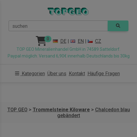
suchen
0
DE
|
EN
|
CZ
TOP GEO Mineralienhandel GmbH in 74589 Satteldorf.
Paypal möglich. Versand 6,90€ innerhalb Deutschlands bis 30kg
Kategorien
Über uns
Kontakt
Häufige Fragen
TOP GEO
>
Trommelsteine Kiloware
>
Chalcedon blau
gebändert