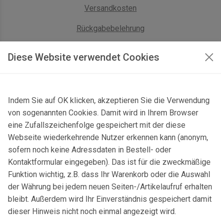
Versandkosten
Rückgabebelehrung
AGB Geschäftskunden
Diese Website verwendet Cookies
KONTAKT
Indem Sie auf OK klicken, akzeptieren Sie die Verwendung
Kontaktformular & Anfahrt
von sogenannten Cookies. Damit wird in Ihrem Browser
Gersbach 10, 74589 Satteldorf, Deutschland
eine Zufallszeichenfolge gespeichert mit der diese
Webseite wiederkehrende Nutzer erkennen kann (anonym,
mail@topgeo.com
sofern noch keine Adressdaten in Bestell- oder
Kontaktformular eingegeben). Das ist für die zweckmäßige
+49 7950 1345
Funktion wichtig, z.B. dass Ihr Warenkorb oder die Auswahl
der Währung bei jedem neuen Seiten-/Artikelaufruf erhalten
bleibt. Außerdem wird Ihr Einverständnis gespeichert damit
dieser Hinweis nicht noch einmal angezeigt wird.
© 2025 Copyright:
topgeo.com