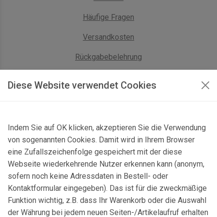
Häufige Fragen
Versandkosten
Rückgabebelehrung
AGB Geschäftskunden
Diese Website verwendet Cookies
KONTAKT
Indem Sie auf OK klicken, akzeptieren Sie die Verwendung
Kontaktformular & Anfahrt
von sogenannten Cookies. Damit wird in Ihrem Browser
Gersbach 10, 74589 Satteldorf, Deutschland
eine Zufallszeichenfolge gespeichert mit der diese
Webseite wiederkehrende Nutzer erkennen kann (anonym,
mail@topgeo.com
sofern noch keine Adressdaten in Bestell- oder
Kontaktformular eingegeben). Das ist für die zweckmäßige
+49 7950 1345
Funktion wichtig, z.B. dass Ihr Warenkorb oder die Auswahl
der Währung bei jedem neuen Seiten-/Artikelaufruf erhalten