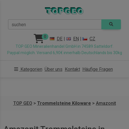
suchen
0
DE
|
EN
|
CZ
TOP GEO Mineralienhandel GmbH in 74589 Satteldorf.
Paypal möglich. Versand 6,90€ innerhalb Deutschlands bis 30kg
Kategorien
Über uns
Kontakt
Häufige Fragen
TOP GEO
>
Trommelsteine Kiloware
>
Amazonit