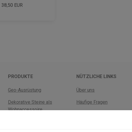
:
38,50
EUR
PRODUKTE
NÜTZLICHE LINKS
Geo-Ausrüstung
Über uns
Dekorative Steine als
Häufige Fragen
Wohnaccessoire
Versandkosten
Fossilien
Rückgabebelehrung