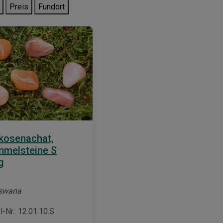
Preis
Fundort
kosenachat,
mmelsteine S
g
swana
l-Nr.: 12.01.10.S