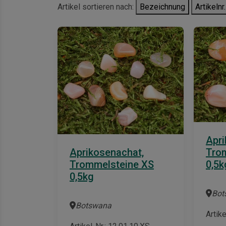
Artikel sortieren nach:
Bezeichnung
Artikelnr.
Apri
Tro
Aprikosenachat,
0,5k
Trommelsteine XS
0,5kg
Bot
Botswana
Artike