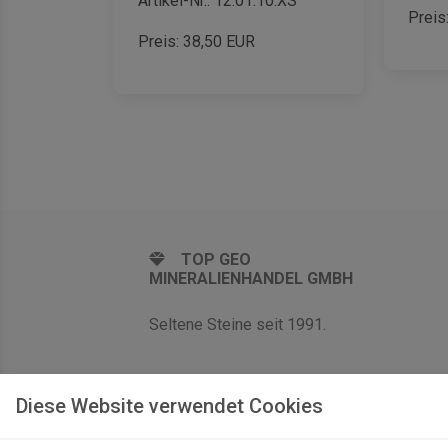
Artikel-Nr.: 12.01.10.XS
Preis
Preis:
38,50
EUR
TOP GEO
MINERALIENHANDEL GMBH
Seltene Steine seit 1991.
Diese Website verwendet Cookies