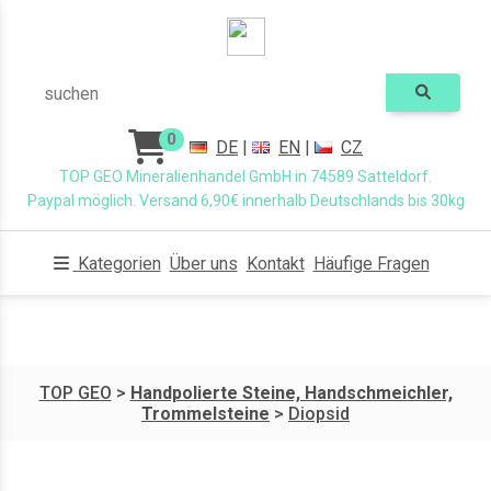
suchen
0
DE
|
EN
|
CZ
TOP GEO Mineralienhandel GmbH in 74589 Satteldorf.
Paypal möglich. Versand 6,90€ innerhalb Deutschlands bis 30kg
Kategorien
Über uns
Kontakt
Häufige Fragen
TOP GEO
>
Handpolierte Steine, Handschmeichler,
Trommelsteine
>
Diopsid