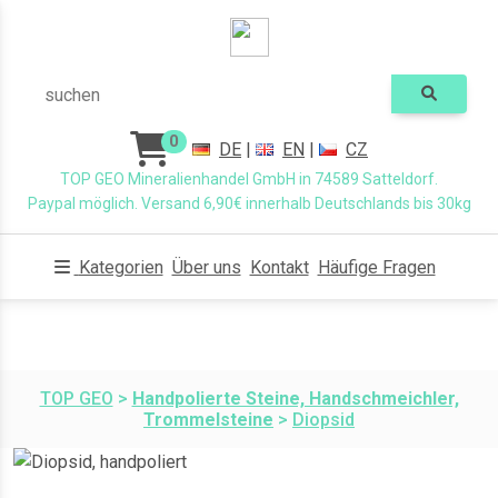
suchen
0
DE
|
EN
|
CZ
TOP GEO Mineralienhandel GmbH in 74589 Satteldorf.
Paypal möglich. Versand 6,90€ innerhalb Deutschlands bis 30kg
Kategorien
Über uns
Kontakt
Häufige Fragen
TOP GEO
>
Handpolierte Steine, Handschmeichler,
Trommelsteine
>
Diopsid