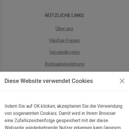
NÜTZLICHE LINKS
Über uns
Häufige Fragen
Versandkosten
Rückgabebelehrung
AGB Geschäftskunden
Diese Website verwendet Cookies
KONTAKT
Indem Sie auf OK klicken, akzeptieren Sie die Verwendung
Kontaktformular & Anfahrt
von sogenannten Cookies. Damit wird in Ihrem Browser
Gersbach 10, 74589 Satteldorf, Deutschland
eine Zufallszeichenfolge gespeichert mit der diese
Webseite wiederkehrende Nutzer erkennen kann (anonym,