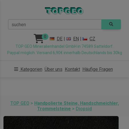
suchen
0
DE
|
EN
|
CZ
TOP GEO Mineralienhandel GmbH in 74589 Satteldorf.
Paypal möglich. Versand 6,90€ innerhalb Deutschlands bis 30kg
Kategorien
Über uns
Kontakt
Häufige Fragen
TOP GEO
>
Handpolierte Steine, Handschmeichler,
Trommelsteine
>
Diopsid