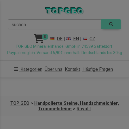
suchen
0
DE
|
EN
|
CZ
TOP GEO Mineralienhandel GmbH in 74589 Satteldorf.
Paypal möglich. Versand 6,90€ innerhalb Deutschlands bis 30kg
Kategorien
Über uns
Kontakt
Häufige Fragen
TOP GEO
>
Handpolierte Steine, Handschmeichler,
Trommelsteine
>
Rhyolit