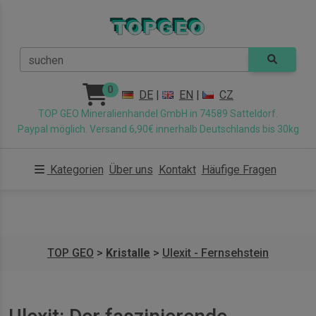
suchen
0
DE
|
EN
|
CZ
TOP GEO Mineralienhandel GmbH in 74589 Satteldorf.
Paypal möglich. Versand 6,90€ innerhalb Deutschlands bis 30kg
Kategorien
Über uns
Kontakt
Häufige Fragen
TOP GEO
>
Kristalle
>
Ulexit - Fernsehstein