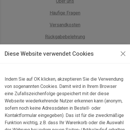
Über uns
Häufige Fragen
Versandkosten
Rückgabebelehrung
AGB Geschäftskunden
Diese Website verwendet Cookies
KONTAKT
Indem Sie auf OK klicken, akzeptieren Sie die Verwendung
Kontaktformular & Anfahrt
von sogenannten Cookies. Damit wird in Ihrem Browser
Gersbach 10, 74589 Satteldorf, Deutschland
eine Zufallszeichenfolge gespeichert mit der diese
Webseite wiederkehrende Nutzer erkennen kann (anonym,
mail@topgeo.com
sofern noch keine Adressdaten in Bestell- oder
Kontaktformular eingegeben). Das ist für die zweckmäßige
+49 7950 1345
Funktion wichtig, z.B. dass Ihr Warenkorb oder die Auswahl
der Währung bei jedem neuen Seiten-/Artikelaufruf erhalten