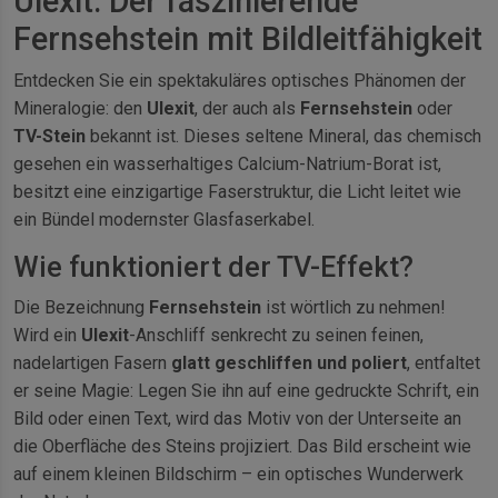
Ulexit: Der faszinierende
Fernsehstein mit Bildleitfähigkeit
Entdecken Sie ein spektakuläres optisches Phänomen der
Mineralogie: den
Ulexit
, der auch als
Fernsehstein
oder
TV-Stein
bekannt ist. Dieses seltene Mineral, das chemisch
gesehen ein wasserhaltiges Calcium-Natrium-Borat ist,
besitzt eine einzigartige Faserstruktur, die Licht leitet wie
ein Bündel modernster Glasfaserkabel.
Wie funktioniert der TV-Effekt?
Die Bezeichnung
Fernsehstein
ist wörtlich zu nehmen!
Wird ein
Ulexit
-Anschliff senkrecht zu seinen feinen,
nadelartigen Fasern
glatt geschliffen und poliert
, entfaltet
er seine Magie: Legen Sie ihn auf eine gedruckte Schrift, ein
Bild oder einen Text, wird das Motiv von der Unterseite an
die Oberfläche des Steins projiziert. Das Bild erscheint wie
auf einem kleinen Bildschirm – ein optisches Wunderwerk