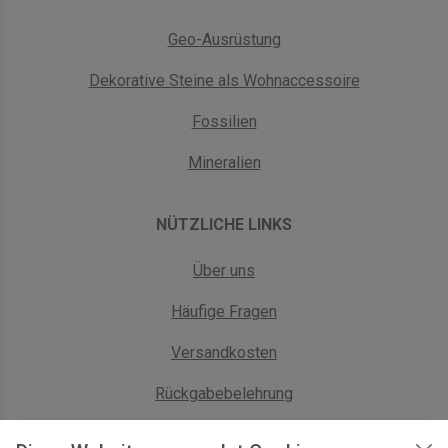
Geo-Ausrüstung
Dekorative Steine als Wohnaccessoire
Fossilien
Mineralien
NÜTZLICHE LINKS
Über uns
Häufige Fragen
Versandkosten
Rückgabebelehrung
AGB Geschäftskunden