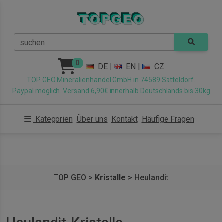
suchen
0
DE
|
EN
|
CZ
TOP GEO Mineralienhandel GmbH in 74589 Satteldorf.
Paypal möglich. Versand 6,90€ innerhalb Deutschlands bis 30kg
Kategorien
Über uns
Kontakt
Häufige Fragen
TOP GEO
>
Kristalle
>
Heulandit