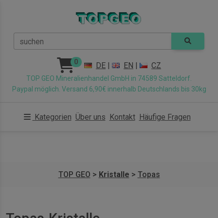
suchen
0
DE
|
EN
|
CZ
TOP GEO Mineralienhandel GmbH in 74589 Satteldorf.
Paypal möglich. Versand 6,90€ innerhalb Deutschlands bis 30kg
Kategorien
Über uns
Kontakt
Häufige Fragen
TOP GEO
>
Kristalle
>
Topas