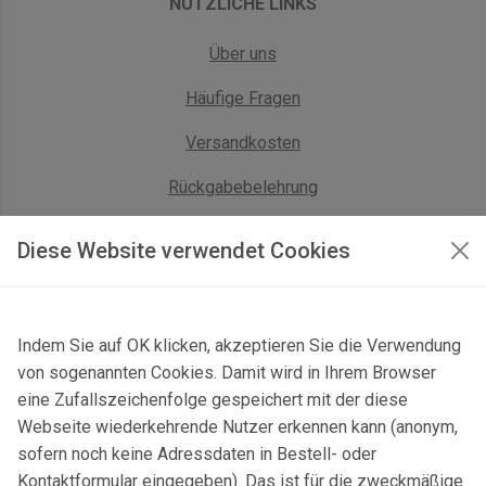
NÜTZLICHE LINKS
Über uns
Häufige Fragen
Versandkosten
Rückgabebelehrung
AGB Geschäftskunden
Diese Website verwendet Cookies
KONTAKT
Indem Sie auf OK klicken, akzeptieren Sie die Verwendung
Kontaktformular & Anfahrt
von sogenannten Cookies. Damit wird in Ihrem Browser
Gersbach 10, 74589 Satteldorf, Deutschland
eine Zufallszeichenfolge gespeichert mit der diese
Webseite wiederkehrende Nutzer erkennen kann (anonym,
mail@topgeo.com
sofern noch keine Adressdaten in Bestell- oder
Kontaktformular eingegeben). Das ist für die zweckmäßige
+49 7950 1345