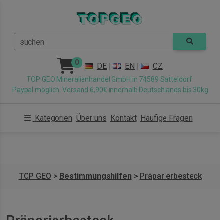
suchen
0
DE
|
EN
|
CZ
TOP GEO Mineralienhandel GmbH in 74589 Satteldorf.
Paypal möglich. Versand 6,90€ innerhalb Deutschlands bis 30kg
Kategorien
Über uns
Kontakt
Häufige Fragen
TOP GEO
>
Bestimmungshilfen
>
Präparierbesteck