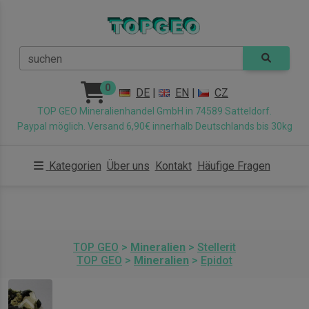
suchen
0
DE
|
EN
|
CZ
TOP GEO Mineralienhandel GmbH in 74589 Satteldorf.
Paypal möglich. Versand 6,90€ innerhalb Deutschlands bis 30kg
Kategorien
Über uns
Kontakt
Häufige Fragen
TOP GEO
>
Mineralien
>
Stellerit
TOP GEO
>
Mineralien
>
Epidot