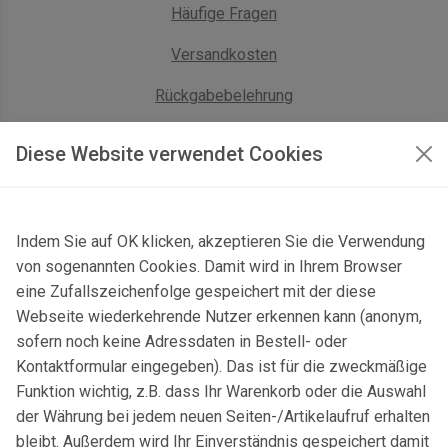
Häufige Fragen
Versandkosten
Rückgabebelehrung
AGB Geschäftskunden
Diese Website verwendet Cookies
KONTAKT
Indem Sie auf OK klicken, akzeptieren Sie die Verwendung
Kontaktformular & Anfahrt
von sogenannten Cookies. Damit wird in Ihrem Browser
Gersbach 10, 74589 Satteldorf, Deutschland
eine Zufallszeichenfolge gespeichert mit der diese
Webseite wiederkehrende Nutzer erkennen kann (anonym,
mail@topgeo.com
sofern noch keine Adressdaten in Bestell- oder
Kontaktformular eingegeben). Das ist für die zweckmäßige
+49 7950 1345
Funktion wichtig, z.B. dass Ihr Warenkorb oder die Auswahl
der Währung bei jedem neuen Seiten-/Artikelaufruf erhalten
bleibt. Außerdem wird Ihr Einverständnis gespeichert damit